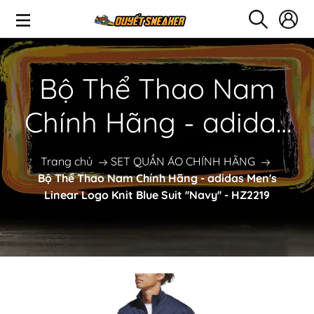
Bộ Thể Thao Nam
Chính Hãng - adidas
Men's Linear Logo
Trang chủ
SET QUẦN ÁO CHÍNH HÃNG
Bộ Thể Thao Nam Chính Hãng - adidas Men's
Knit Blue Suit ''Navy''
Linear Logo Knit Blue Suit ''Navy'' - HZ2219
- HZ2219