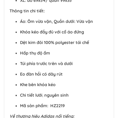
XL: áo 69x54/ quần 99x35
Thông tin chi tiết:
Áo: Ôm vừa vặn, Quần dưới: Vừa vặn
Khóa kéo đầy đủ với cổ áo đứng
Dệt kim đôi 100% polyester tái chế
Hấp thụ độ ẩm
Túi phía trước trên và dưới
Eo đàn hồi có dây rút
Khe bên khóa kéo
Chi tiết lưới
,
nguyên sinh
Mã sản phẩm: HZ2219
Về thương hiệu Adidas nổi tiếng: