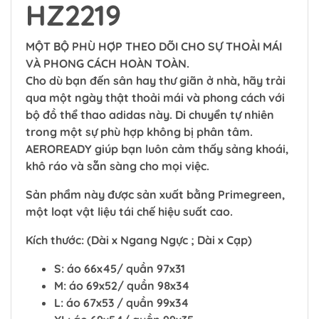
HZ2219
MỘT BỘ PHÙ HỢP THEO DÕI CHO SỰ THOẢI MÁI
VÀ PHONG CÁCH HOÀN TOÀN.
Cho dù bạn đến sân hay thư giãn ở nhà, hãy trải
qua một ngày thật thoải mái và phong cách với
bộ đồ thể thao adidas này. Di chuyển tự nhiên
trong một sự phù hợp không bị phân tâm.
AEROREADY giúp bạn luôn cảm thấy sảng khoái,
khô ráo và sẵn sàng cho mọi việc.
Sản phẩm này được sản xuất bằng Primegreen,
một loạt vật liệu tái chế hiệu suất cao.
Kích thước: (Dài x Ngang Ngực ; Dài x Cạp)
S: áo 66x45/ quần 97x31
M: áo 69x52/ quần 98x34
L: áo 67x53 / quần 99x34