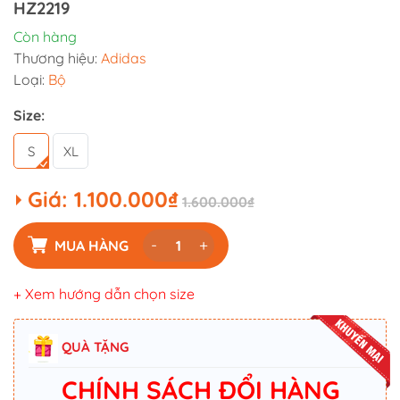
HZ2219
Còn hàng
Thương hiệu:
Adidas
Loại:
Bộ
Size:
S
XL
Giá:
1.100.000₫
1.600.000₫
-
+
MUA HÀNG
+ Xem hướng dẫn chọn size
QUÀ TẶNG
CHÍNH SÁCH ĐỔI HÀNG