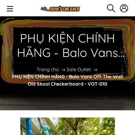
PHỤ KIỆN CHÍNH
HÃNG - Balo Vans
Off-The-Wall Old
Trang chủ
Sale Outlet
PHỤ KIỆN CHÍNH HÃNG - Balo Vans Off-The-Wall
Skool Checkerboard -
Old Skool Checkerboard - VOT-010
VOT-010