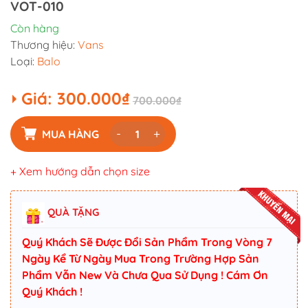
VOT-010
Còn hàng
Thương hiệu:
Vans
Loại:
Balo
Giá:
300.000₫
700.000₫
-
+
MUA HÀNG
+ Xem hướng dẫn chọn size
QUÀ TẶNG
Quý Khách Sẽ Được Đổi Sản Phẩm Trong Vòng 7
Ngày Kể Từ Ngày Mua Trong Trường Hợp Sản
Phẩm Vẫn New Và Chưa Qua Sử Dụng ! Cám Ơn
Quý Khách !