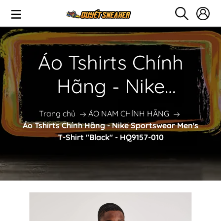
Áo Tshirts Chính
Hãng - Nike
Sportswear Men's T-
Trang chủ
ÁO NAM CHÍNH HÃNG
Áo Tshirts Chính Hãng - Nike Sportswear Men's
Shirt "Black" -
T-Shirt "Black" - HQ9157-010
HQ9157-010