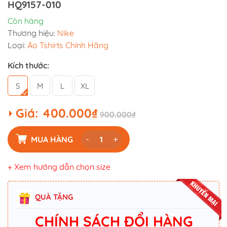
HQ9157-010
Còn hàng
Thương hiệu:
Nike
Loại:
Áo Tshirts Chính Hãng
Kích thước:
S
M
L
XL
Giá:
400.000₫
900.000₫
-
+
MUA HÀNG
+ Xem hướng dẫn chọn size
QUÀ TẶNG
CHÍNH SÁCH ĐỔI HÀNG