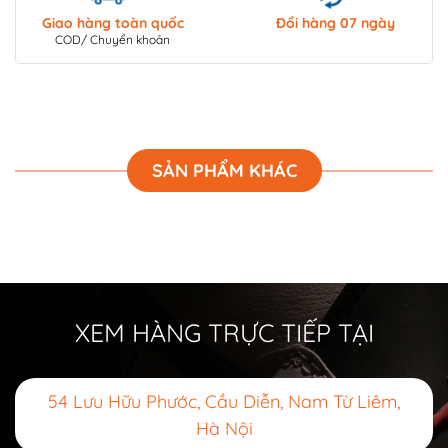
Giao hàng toàn quốc
Đổi hàng 07 ngày
COD/ Chuyển khoản
SẢN PHẨM KHÁC
XEM HÀNG TRỰC TIẾP TẠI
54 Lưu Hữu Phước, Cầu Diễn, Nam Từ Liêm,
Hà Nội