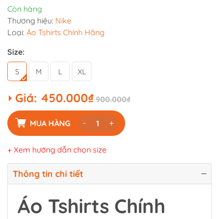
Còn hàng
Thương hiệu:
Nike
Loại:
Áo Tshirts Chính Hãng
Size:
S
M
L
XL
Giá:
450.000₫
900.000₫
-
+
MUA HÀNG
+ Xem hướng dẫn chọn size
Thông tin chi tiết
Áo Tshirts Chính