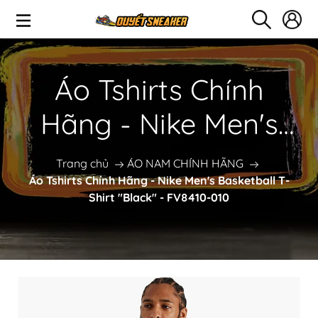
Áo Tshirts Chính
Hãng - Nike Men's
Basketball T-Shirt
Trang chủ
ÁO NAM CHÍNH HÃNG
Áo Tshirts Chính Hãng - Nike Men's Basketball T-
"Black" - FV8410-010
Shirt "Black" - FV8410-010