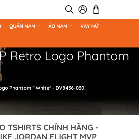
O
QUẦN NAM
ÁO NAM
VÁY NỮ
MVP Retro Logo Phantom
ogo Phantom '' White'' - DV8436-030
O TSHIRTS CHÍNH HÃNG -
IKE JORDAN FLIGHT MVP