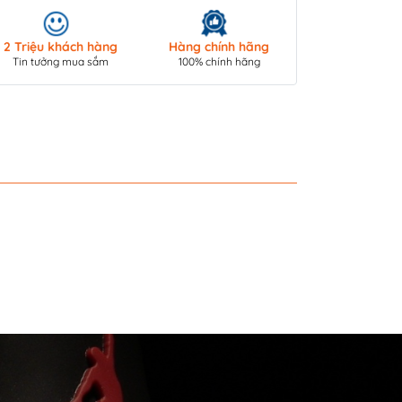
Giao hàng toà
2 Triệu khách hàng
Hàng chính hãng
COD/ Chuyển 
Tin tưởng mua sắm
100% chính hãng