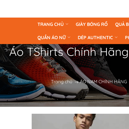
TRANG CHỦ
GIÀY BÓNG RỔ
QUẢ 
QUẦN ÁO NỮ
DÉP AUTHENTIC
P
Áo TShirts Chính Hãng
Trang chủ
ÁO NAM CHÍNH HÃNG