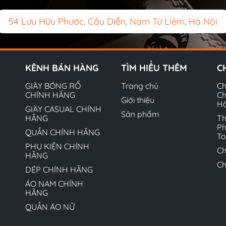
54 Lưu Hữu Phước, Cầu Diễn, Nam Từ Liêm, Hà Nội
KÊNH BÁN HÀNG
TÌM HIỂU THÊM
C
GIÀY BÓNG RỔ
Trang chủ
Ch
CHÍNH HÃNG
Ch
Giới thiệu
H
GIÀY CASUAL CHÍNH
Sản phẩm
HÃNG
Th
Ph
QUẦN CHÍNH HÃNG
T
PHỤ KIỆN CHÍNH
Ch
HÃNG
Ch
DÉP CHÍNH HÃNG
ÁO NAM CHÍNH
HÃNG
QUẦN ÁO NỮ