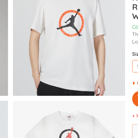
R
W
Cò
Th
Lo
Si
+ 