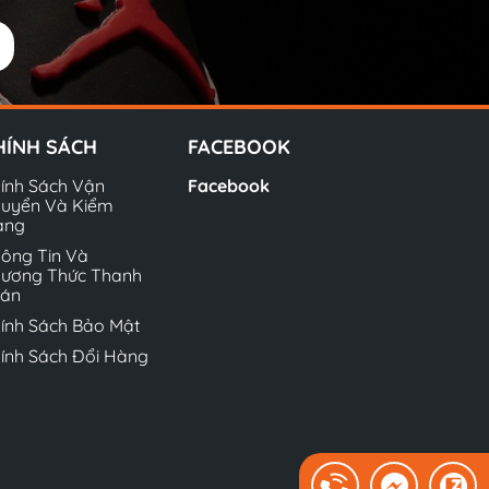
HÍNH SÁCH
FACEBOOK
ính Sách Vận
Facebook
uyển Và Kiểm
àng
ông Tin Và
ương Thức Thanh
oán
ính Sách Bảo Mật
ính Sách Đổi Hàng