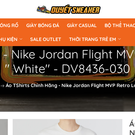
BÓNG RỔ
GIÀY BÓNG ĐÁ
GIÀY CASUAL
BỘ THỂ THA
HỤ KIỆN
SALE OUTLET
THỜI TRANG TRẺ EM
 - Nike Jordan Flight 
'' White'' - DV8436-030
Áo TShirts Chính Hãng - Nike Jordan Flight MVP Retro L
Á
N