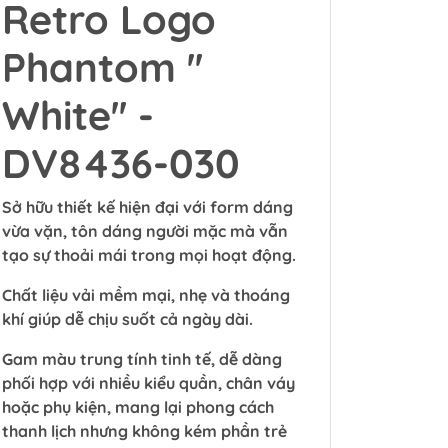
Retro Logo
Phantom ''
White'' -
DV8436-030
Sở hữu thiết kế hiện đại với form dáng
vừa vặn, tôn dáng người mặc mà vẫn
tạo sự thoải mái trong mọi hoạt động.
Chất liệu vải mềm mại, nhẹ và thoáng
khí giúp dễ chịu suốt cả ngày dài.
Gam màu trung tính tinh tế, dễ dàng
phối hợp với nhiều kiểu quần, chân váy
hoặc phụ kiện, mang lại phong cách
thanh lịch nhưng không kém phần trẻ