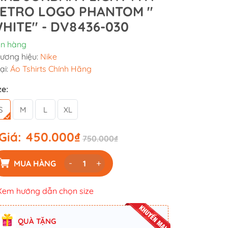
ETRO LOGO PHANTOM ''
HITE'' - DV8436-030
n hàng
ương hiệu:
Nike
ại:
Áo Tshirts Chính Hãng
ze:
S
M
L
XL
Giá:
450.000₫
750.000₫
-
+
MUA HÀNG
Xem hướng dẫn chọn size
QUÀ TẶNG