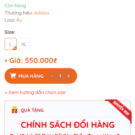
Còn hàng
Thương hiệu:
Adidas
Loại:
Áo
Size:
L
XL
Giá:
550.000₫
-
+
MUA HÀNG
+ Xem hướng dẫn chọn size
QUÀ TẶNG
CHÍNH SÁCH ĐỔI HÀNG