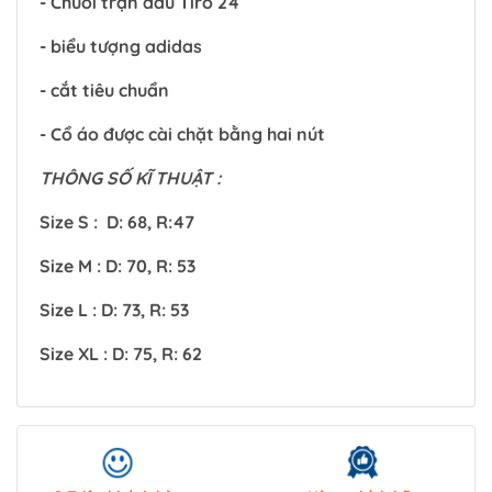
- Chuỗi trận đấu Tiro 24
- biểu tượng adidas
- cắt tiêu chuẩn
- Cổ áo được cài chặt bằng hai nút
THÔNG SỐ KĨ THUẬT :
Size S : D: 68, R:47
Size M : D: 70, R: 53
Size L : D: 73, R: 53
Size XL : D: 75, R: 62