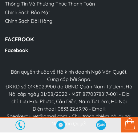
Thông Tin Và Phương Thức Thanh Toán
Chính Sách Bảo Mật
Chính Sách Đổi Hàng
FACEBOOK
Facebook
Bản quyền thuộc về Hộ kinh doanh Ngô Văn Quyết.
Cung cấp bởi Sapo.
ĐKKD số 01K8029900 do UBND Quận Nam Từ Liêm, Hà
Nội cấp ngày 01/08/2022 - MST 8770878817-001 - Địa
chỉ: Lưu Hữu Phước, Cầu Diễn, Nam Từ Liêm, Hà Nội
Điện thoại: 0833.22.69.98 - Email:
Sneakerquyet@gmail.com - Chịu trách nhiệm nội dung:
Ngô Văn Quyết