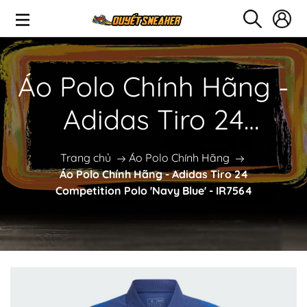
Áo Polo Chính Hãng -
Adidas Tiro 24
Competition Polo
Trang chủ
Áo Polo Chính Hãng
Áo Polo Chính Hãng - Adidas Tiro 24
'Navy Blue' - IR7564
Competition Polo 'Navy Blue' - IR7564