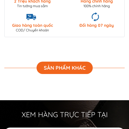
2 Triệu khách hàng
Hàng chính hãng
Tin tưởng mua sắm
100% chính hãng
Giao hàng toàn quốc
Đổi hàng 07 ngày
COD/ Chuyển khoản
SẢN PHẨM KHÁC
XEM HÀNG TRỰC TIẾP TẠI