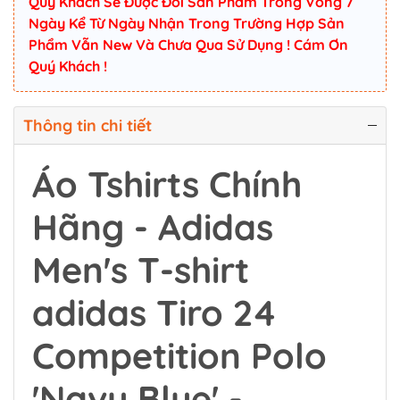
Quý Khách Sẽ Được Đổi Sản Phẩm Trong Vòng 7
Ngày Kể Từ Ngày Nhận Trong Trường Hợp Sản
Phẩm Vẫn New Và Chưa Qua Sử Dụng ! Cám Ơn
Quý Khách !
Thông tin chi tiết
Áo Tshirts Chính
Hãng - Adidas
Men's T-shirt
adidas Tiro 24
Competition Polo
'Navy Blue' -