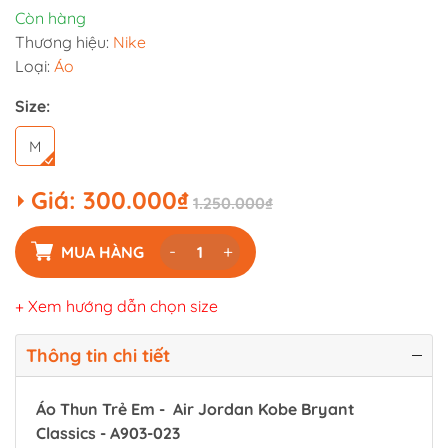
Còn hàng
Thương hiệu:
Nike
Loại:
Áo
Size:
M
Giá:
300.000₫
1.250.000₫
-
+
MUA HÀNG
+ Xem hướng dẫn chọn size
Thông tin chi tiết
Áo Thun Trẻ Em - Air Jordan Kobe Bryant
Classics - A903-023