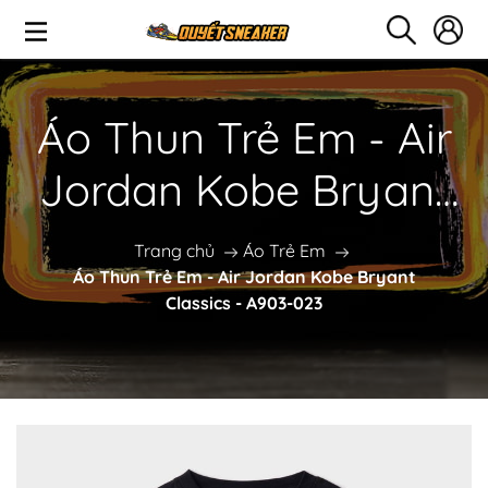
Áo Thun Trẻ Em - Air
Jordan Kobe Bryant
Classics - A903-023
Trang chủ
Áo Trẻ Em
Áo Thun Trẻ Em - Air Jordan Kobe Bryant
Classics - A903-023