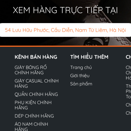
XEM HÀNG TRỰC TIẾP TẠI
54 Lưu Hữu Phước, Cầu Diễn, Nam Từ Liêm, Hà Nội
KÊNH BÁN HÀNG
TÌM HIỂU THÊM
C
GIÀY BÓNG RỔ
Trang chủ
Ch
CHÍNH HÃNG
Ch
Giới thiệu
H
GIÀY CASUAL CHÍNH
Sản phẩm
HÃNG
Th
Ph
QUẦN CHÍNH HÃNG
T
PHỤ KIỆN CHÍNH
Ch
HÃNG
Ch
DÉP CHÍNH HÃNG
ÁO NAM CHÍNH
HÃNG