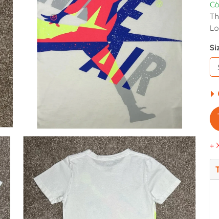
Cò
Th
Lo
Si
+ 
T