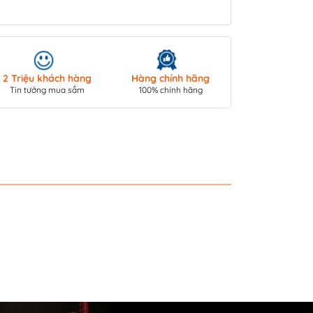
Giao hàng toà
2 Triệu khách hàng
Hàng chính hãng
COD/ Chuyển 
Tin tưởng mua sắm
100% chính hãng