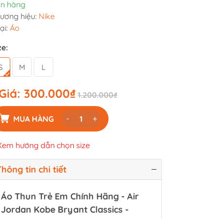
n hàng
ương hiệu:
Nike
ại:
Áo
ze:
S
M
L
Giá:
300.000₫
1.200.000₫
-
+
MUA HÀNG
Xem hướng dẫn chọn size
hông tin chi tiết
Áo Thun Trẻ Em Chính Hãng - Air
Jordan Kobe Bryant Classics -