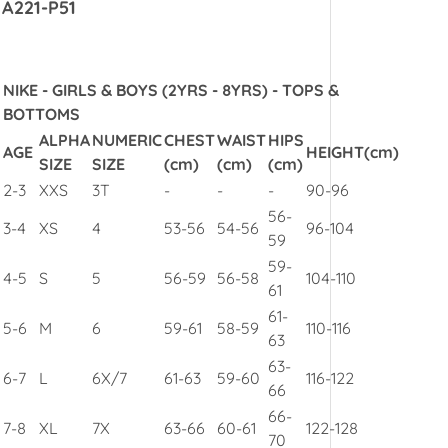
A221-P51
NIKE - GIRLS & BOYS (2YRS - 8YRS) - TOPS &
BOTTOMS
ALPHA
NUMERIC
CHEST
WAIST
HIPS
AGE
HEIGHT(cm)
SIZE
SIZE
(cm)
(cm)
(cm)
2-3
XXS
3T
-
-
-
90-96
56-
3-4
XS
4
53-56
54-56
96-104
59
59-
4-5
S
5
56-59
56-58
104-110
61
61-
5-6
M
6
59-61
58-59
110-116
63
63-
6-7
L
6X/7
61-63
59-60
116-122
66
66-
7-8
XL
7X
63-66
60-61
122-128
70