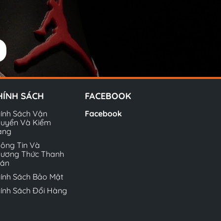
HÍNH SÁCH
FACEBOOK
ính Sách Vận
Facebook
uyển Và Kiểm
àng
ông Tin Và
ương Thức Thanh
oán
ính Sách Bảo Mật
ính Sách Đổi Hàng