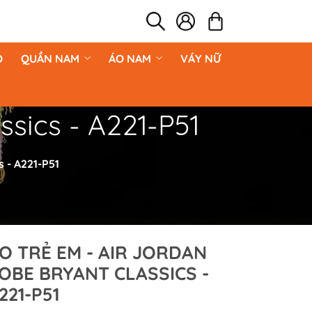
O
QUẦN NAM
ÁO NAM
VÁY NỮ
ssics - A221-P51
s - A221-P51
O TRẺ EM - AIR JORDAN
OBE BRYANT CLASSICS -
221-P51