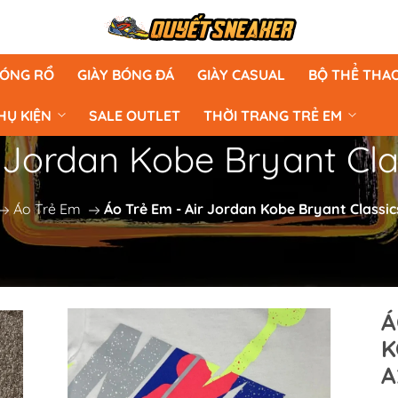
BÓNG RỔ
GIÀY BÓNG ĐÁ
GIÀY CASUAL
BỘ THỂ THA
HỤ KIỆN
SALE OUTLET
THỜI TRANG TRẺ EM
 Jordan Kobe Bryant Cla
Áo Trẻ Em
Áo Trẻ Em - Air Jordan Kobe Bryant Classic
Á
K
A