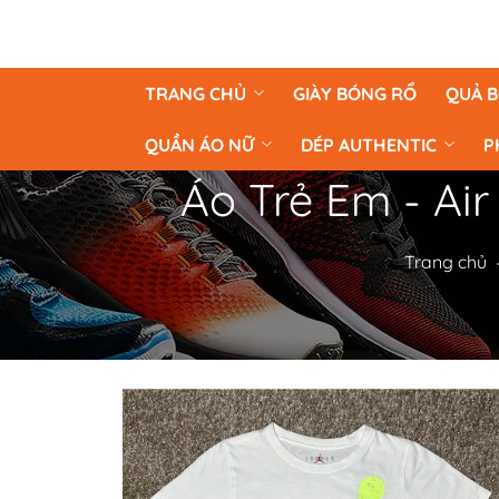
TRANG CHỦ
GIÀY BÓNG RỔ
QUẢ 
QUẦN ÁO NỮ
DÉP AUTHENTIC
P
Áo Trẻ Em - Air
Trang chủ