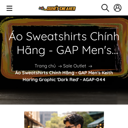
Áo Sweatshirts Chính
Hãng - GAP Men's
Keith Haring Graphic
Trang chủ
Sale Outlet
Áo Sweatshirts Chính Hãng - GAP Men's Keith
'Dark Red' - AGAP-
Haring Graphic 'Dark Red' - AGAP-044
044