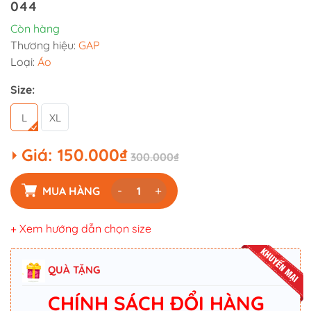
044
Còn hàng
Thương hiệu:
GAP
Loại:
Áo
Size:
L
XL
Giá:
150.000₫
300.000₫
-
+
MUA HÀNG
+ Xem hướng dẫn chọn size
QUÀ TẶNG
CHÍNH SÁCH ĐỔI HÀNG