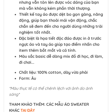
nhưng vẫn tôn lên được vóc dáng của bạn
mà vẫn không kém phần thời thượng.
Thiết kế tay áo được dệt bo gọn gàng, năng
động, giúp bạn thoải mái vận động, chắc
chắn sẽ đem đến cho người dùng những trải
nghiệm tốt nhất.
Đặc biệt là họa tiết độc đáo được in ở trước
ngực áo và tay áo giúp tạo điểm nhấn cho
item thêm bắt mắt và cá tính.
Màu sắc basic dễ dàng mix đồ đi học, đi làm,
đi chơi...
Chất liệu: 100% cotton, dày vừa phải
Form: Âu
*Màu thực tế có thể chênh lệch với ảnh do ánh
sáng*
THAM KHẢO THÊM: CÁC MẪU ÁO SWEATER
KHÁC
TẠI ĐÂY