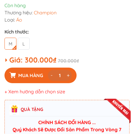
Còn hàng
Thương hiệu:
Champion
Loại:
Áo
Kích thước:
M
L
Giá:
300.000₫
700.000₫
-
+
MUA HÀNG
+ Xem hướng dẫn chọn size
QUÀ TẶNG
CHÍNH SÁCH ĐỔI HÀNG ...
Quý Khách Sẽ Được Đổi Sản Phẩm Trong Vòng 7