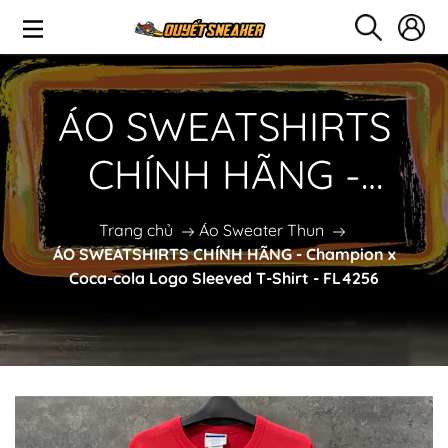
ÁO SWEATSHIRTS
CHÍNH HÃNG -
Champion x Coca-
Trang chủ
Áo Sweater Thun
ÁO SWEATSHIRTS CHÍNH HÃNG - Champion x
cola Logo Sleeved T-
Coca-cola Logo Sleeved T-Shirt - FL4256
Shirt - FL4256