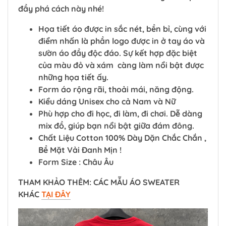
đầy phá cách này nhé!
Họa tiết áo được in sắc nét, bền bỉ, cùng với
điểm nhấn là phần logo được in ở tay áo và
sườn áo đầy độc đáo. Sự kết hợp đặc biệt
của màu đỏ và xám càng làm nổi bật được
những họa tiết ấy.
Form áo rộng rãi, thoải mái, năng động.
Kiểu dáng Unisex cho cả Nam và Nữ
Phù hợp cho đi học, đi làm, đi chơi. Dễ dàng
mix đồ, giúp bạn nổi bật giữa đám đông.
Chất Liệu Cotton 100% Dày Dặn Chắc Chắn ,
Bề Mặt Vải Đanh Mịn !
Form Size : Châu Âu
THAM KHẢO THÊM: CÁC MẪU ÁO SWEATER
KHÁC
TẠI ĐÂY