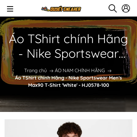
Áo TShirt chính Hãng
- Nike Sportswear
Men's Max90 T-Shirt
Trang chủ
ÁO NAM CHÍNH HÃNG
Áo TShirt chính Hãng - Nike Sportswear Men's
'White' - HJ0578-100
Max90 T-Shirt 'White' - HJ0578-100