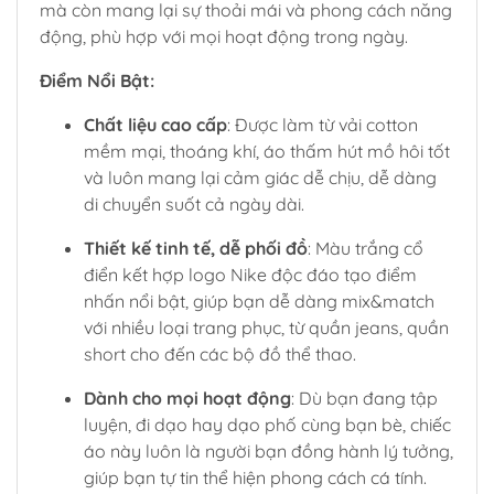
mà còn mang lại sự thoải mái và phong cách năng
động, phù hợp với mọi hoạt động trong ngày.
Điểm Nổi Bật:
Chất liệu cao cấp
: Được làm từ vải cotton
mềm mại, thoáng khí, áo thấm hút mồ hôi tốt
và luôn mang lại cảm giác dễ chịu, dễ dàng
di chuyển suốt cả ngày dài.
Thiết kế tinh tế, dễ phối đồ
: Màu trắng cổ
điển kết hợp logo Nike độc đáo tạo điểm
nhấn nổi bật, giúp bạn dễ dàng mix&match
với nhiều loại trang phục, từ quần jeans, quần
short cho đến các bộ đồ thể thao.
Dành cho mọi hoạt động
: Dù bạn đang tập
luyện, đi dạo hay dạo phố cùng bạn bè, chiếc
áo này luôn là người bạn đồng hành lý tưởng,
giúp bạn tự tin thể hiện phong cách cá tính.