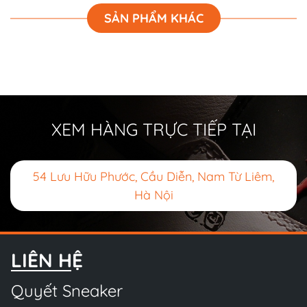
SẢN PHẨM KHÁC
XEM HÀNG TRỰC TIẾP TẠI
54 Lưu Hữu Phước, Cầu Diễn, Nam Từ Liêm,
Hà Nội
LIÊN HỆ
Quyết Sneaker