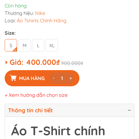
Còn hàng
Thương hiệu:
Nike
Loại:
Áo Tshirts Chính Hãng
Size:
S
M
L
XL
Giá:
400.000₫
900.000₫
-
+
MUA HÀNG
+ Xem hướng dẫn chọn size
Thông tin chi tiết
Áo T-Shirt chính