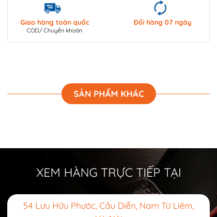
Giao hàng toàn quốc
Đổi hàng 07 ngày
COD/ Chuyển khoản
SẢN PHẨM KHÁC
XEM HÀNG TRỰC TIẾP TẠI
54 Lưu Hữu Phước, Cầu Diễn, Nam Từ Liêm,