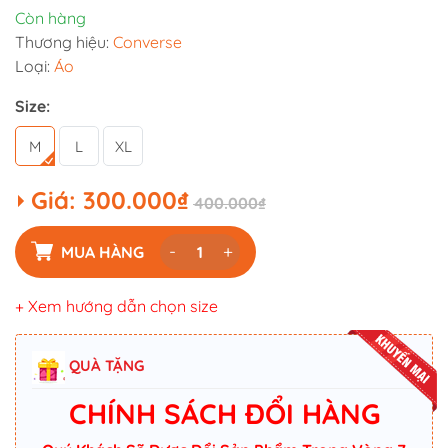
Còn hàng
Thương hiệu:
Converse
Loại:
Áo
Size:
M
L
XL
Giá:
300.000₫
400.000₫
-
+
MUA HÀNG
+ Xem hướng dẫn chọn size
QUÀ TẶNG
CHÍNH SÁCH ĐỔI HÀNG