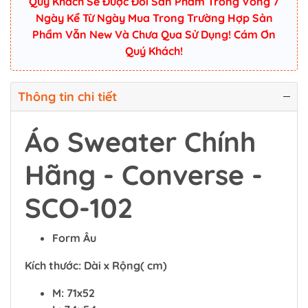
Quý Khách Sẽ Được Đổi Sản Phẩm Trong Vòng 7
Ngày Kể Từ Ngày Mua Trong Trường Hợp Sản
Phẩm Vẫn New Và Chưa Qua Sử Dụng! Cám Ơn
Quý Khách!
Thông tin chi tiết
Áo Sweater Chính
Hãng - Converse -
SCO-102
Form Âu
Kích thước: Dài x Rộng( cm)
M: 71x52