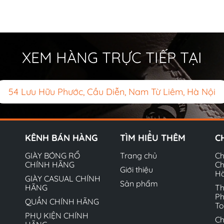
XEM HÀNG TRỰC TIẾP TẠI
54 Lưu Hữu Phước, Cầu Diễn, Nam Từ Liêm, Hà Nội
KÊNH BÁN HÀNG
TÌM HIỂU THÊM
C
GIÀY BÓNG RỔ
Trang chủ
Ch
CHÍNH HÃNG
Ch
Giới thiệu
H
GIÀY CASUAL CHÍNH
Sản phẩm
HÃNG
Th
Ph
QUẦN CHÍNH HÃNG
T
PHỤ KIỆN CHÍNH
Ch