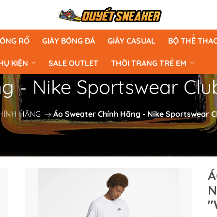
BÓNG RỔ
GIÀY BÓNG ĐÁ
GIÀY CASUAL
BỘ THỂ THA
HỤ KIỆN
SALE OUTLET
THỜI TRANG TRẺ EM
Áo Sweater Chính Hãng - Nike Spo
HÍNH HÃNG
Áo Sweater Chính Hãng - Nike 
Á
N
'