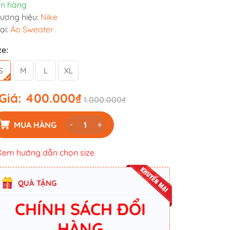
n hàng
ương hiệu:
Nike
ại:
Áo Sweater
ze:
S
M
L
XL
Giá:
400.000₫
1.000.000₫
-
+
MUA HÀNG
Xem hướng dẫn chọn size
QUÀ TẶNG
CHÍNH SÁCH ĐỔI
HÀNG