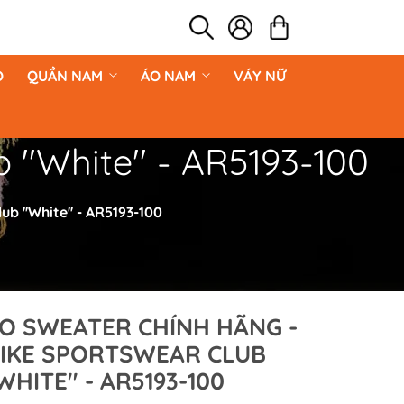
O
QUẦN NAM
ÁO NAM
VÁY NỮ
rtswear Club ''White'' - AR5193-100
Sportswear Club ''White'' - AR5193-100
O SWEATER CHÍNH HÃNG -
IKE SPORTSWEAR CLUB
'WHITE'' - AR5193-100