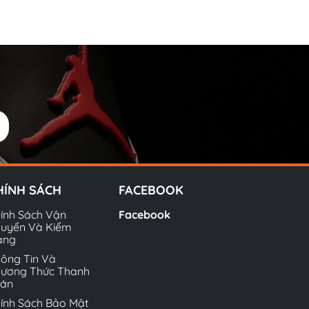
HÍNH SÁCH
FACEBOOK
ính Sách Vận
Facebook
uyển Và Kiểm
àng
ông Tin Và
ương Thức Thanh
oán
ính Sách Bảo Mật