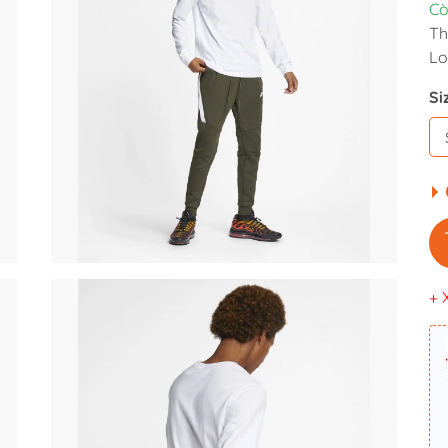
Cò
Th
Lo
Si
+ 