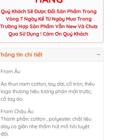
Quý Khách Sẽ Được Đổi Sản Phẩm Trong
Vòng 7 Ngày Kể Từ Ngày Mua Trong
Trường Hợp Sản Phẩm Vẫn New Và Chưa
Qua Sử Dụng ! Cám Ơn Quý Khách
hông tin chi tiết
From Âu
Áo thun nam cotton, tay dài, cổ tròn, thêu
logo thương hiệu tương phản mặt trước,
cổ tay áo.
From Châu Âu
Thành phần: cotton , polyester. chất liệu
dày co giãn nhẹ thấm hút mồ hôi tuyệt
đối.