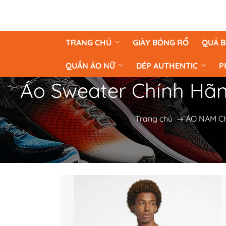
TRANG CHỦ
GIÀY BÓNG RỔ
QUẢ 
QUẦN ÁO NỮ
DÉP AUTHENTIC
P
Trang chủ
ÁO NAM C