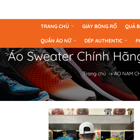
TRANG CHỦ
GIÀY BÓNG RỔ
QUẢ 
QUẦN ÁO NỮ
DÉP AUTHENTIC
P
Áo Sweater Chính Hãng
Trang chủ
ÁO NAM C