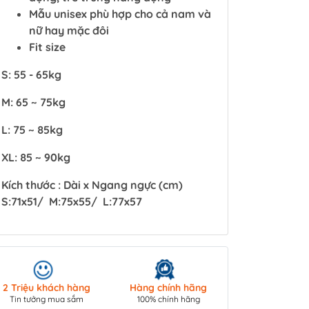
Mẫu unisex phù hợp cho cả nam và
nữ hay mặc đôi
Fit size
S: 55 - 65kg
M: 65 ~ 75kg
L: 75 ~ 85kg
XL: 85 ~ 90kg
Kích thước : Dài x Ngang ngực (cm)
S:71x51/ M:75x55/ L:77x57
Giao hàng toà
2 Triệu khách hàng
Hàng chính hãng
COD/ Chuyển 
Tin tưởng mua sắm
100% chính hãng