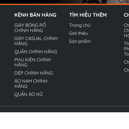
KÊNH BÁN HÀNG
TÌM HIỂU THÊM
C
GIÀY BÓNG RỔ
Trang chủ
Ch
CHÍNH HÃNG
Ch
Giới thiệu
H
GIÀY CASUAL CHÍNH
Sản phẩm
HÃNG
Th
Ph
QUẦN CHÍNH HÃNG
T
PHỤ KIỆN CHÍNH
Ch
HÃNG
Ch
DÉP CHÍNH HÃNG
ÁO NAM CHÍNH
HÃNG
QUẦN ÁO NỮ
quyền thuộc về Hộ kinh doanh Ngô Văn Quyết. Cung cấp bởi 
Liêm, Hà Nội cấp ngày 01/08/2022 - MST 8770878817-001 - 
Liêm, Hà Nội