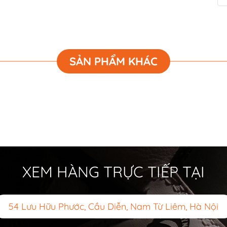
SẢN PHẨM KHÁC
XEM HÀNG TRỰC TIẾP TẠI
54 Lưu Hữu Phước, Cầu Diễn, Nam Từ Liêm, Hà Nội