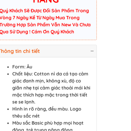
Quý Khách Sẽ Được Đổi Sản Phẩm Trong
Vòng 7 Ngày Kể Từ Ngày Mua Trong
Trường Hợp Sản Phẩm Vẫn New Và Chưa
Qua Sử Dụng ! Cám Ơn Quý Khách
hông tin chi tiết
Form: Âu
Chất liệu: Cotton nỉ da cá tạo cảm
giác đanh mịn, không xù, độ co
giãn nhẹ tại cảm giác thoải mái khi
mặc thích hợp mặc trong thời tiết
se se lạnh.
Hình in rõ ràng, đều màu. Logo
thêu sắc nét
Màu sắc Basic phù hợp mọi hoạt
động, trẻ trung năng động