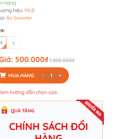
n hàng
ương hiệu:
MLB
ại:
Áo Sweater
ze:
M
L
Giá:
500.000₫
1.300.000₫
-
+
MUA HÀNG
Xem hướng dẫn chọn size
QUÀ TẶNG
CHÍNH SÁCH ĐỔI
HÀNG