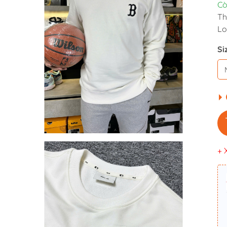
Cò
Th
Lo
Si
+ 