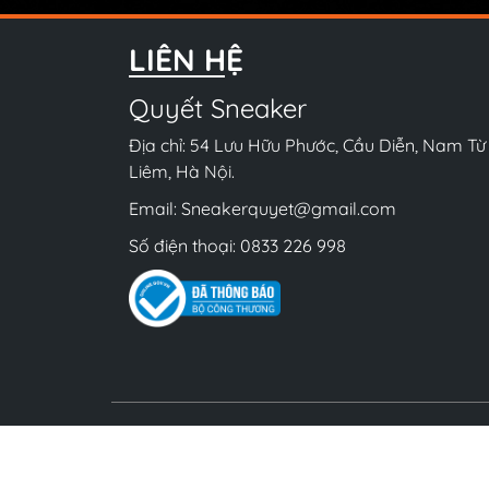
LIÊN HỆ
Quyết Sneaker
Địa chỉ: 54 Lưu Hữu Phước, Cầu Diễn, Nam Từ
Liêm, Hà Nội.
Email:
Sneakerquyet@gmail.com
Số điện thoại:
0833 226 998
Bản 
ĐKKD số 01K8029900 do UBND Quận Nam Từ 