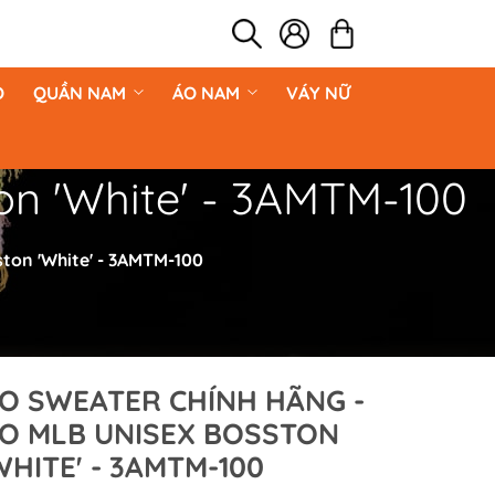
O
QUẦN NAM
ÁO NAM
VÁY NỮ
on 'White' - 3AMTM-100
ton 'White' - 3AMTM-100
O SWEATER CHÍNH HÃNG -
O MLB UNISEX BOSSTON
WHITE' - 3AMTM-100