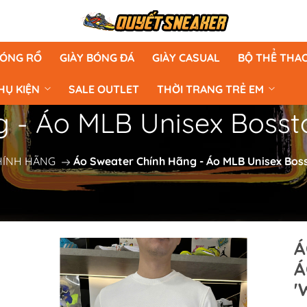
BÓNG RỔ
GIÀY BÓNG ĐÁ
GIÀY CASUAL
BỘ THỂ THA
HỤ KIỆN
SALE OUTLET
THỜI TRANG TRẺ EM
 - Áo MLB Unisex Bosst
HÍNH HÃNG
Áo Sweater Chính Hãng - Áo MLB Unisex Boss
Á
Á
'