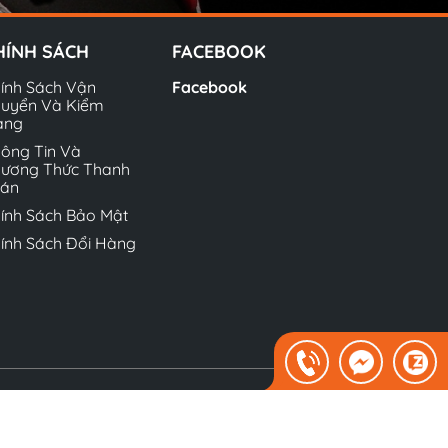
HÍNH SÁCH
FACEBOOK
ính Sách Vận
Facebook
uyển Và Kiểm
àng
ông Tin Và
ương Thức Thanh
oán
ính Sách Bảo Mật
ính Sách Đổi Hàng
Sapo.
Địa chỉ: Lưu Hữu Phước, Cầu Diễn, Nam Từ