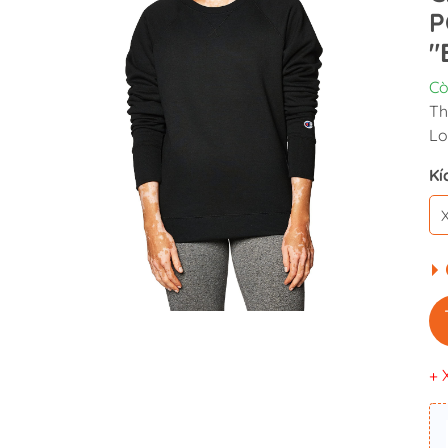
P
"
Cò
Th
Lo
Kí
+ 