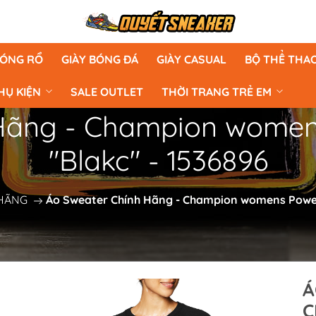
BÓNG RỔ
GIÀY BÓNG ĐÁ
GIÀY CASUAL
BỘ THỂ THA
HỤ KIỆN
SALE OUTLET
THỜI TRANG TRẺ EM
 Hãng - Champion women
"Blakc" - 1536896
HÃNG
Áo Sweater Chính Hãng - Champion womens Power
Á
C