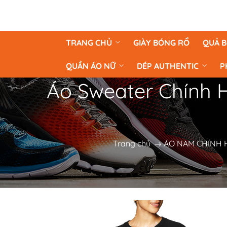
TRANG CHỦ
GIÀY BÓNG RỔ
QUẢ 
QUẦN ÁO NỮ
DÉP AUTHENTIC
P
Áo Sweater Chính
Trang chủ
ÁO NAM CHÍNH 