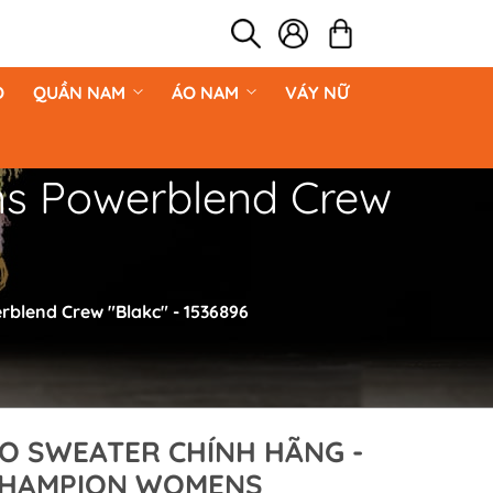
O
QUẦN NAM
ÁO NAM
VÁY NỮ
s Powerblend Crew
blend Crew "Blakc" - 1536896
O SWEATER CHÍNH HÃNG -
HAMPION WOMENS