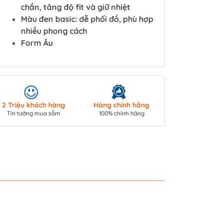
chắn, tăng độ fit và giữ nhiệt
Màu đen basic: dễ phối đồ, phù hợp
nhiều phong cách
Form Âu
Giao hàng toà
2 Triệu khách hàng
Hàng chính hãng
COD/ Chuyển 
Tin tưởng mua sắm
100% chính hãng