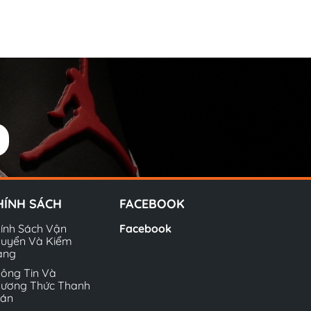
HÍNH SÁCH
FACEBOOK
ính Sách Vận
Facebook
uyển Và Kiểm
àng
ông Tin Và
ương Thức Thanh
oán