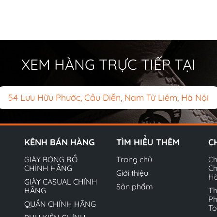
XEM HÀNG TRỰC TIẾP TẠI
54 Lưu Hữu Phước, Cầu Diễn, Nam Từ Liêm, Hà Nội
KÊNH BÁN HÀNG
TÌM HIỂU THÊM
C
GIÀY BÓNG RỔ
Trang chủ
Ch
CHÍNH HÃNG
Ch
Giới thiệu
H
GIÀY CASUAL CHÍNH
Sản phẩm
HÃNG
Th
Ph
QUẦN CHÍNH HÃNG
T