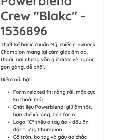
Powerblend
Crew "Blakc" -
1536896
Thiết kế basic chuẩn Mỹ, chiếc crewneck
Champion mang lại cảm giác ấm áp,
thoải mái nhưng vẫn giữ được vẻ ngoài
gọn gàng, dễ phối.
Điểm nổi bật:
Form relaxed fit: rộng rãi, mặc cực
kỳ thoải mái
Chất liệu Powerblend: giữ ấm tốt,
hạn chế xù lông, bền form
Logo “C” thêu ở tay áo – dấu ấn
đặc trưng Champion
Cổ tròn, bo tay và gấu áo chắc