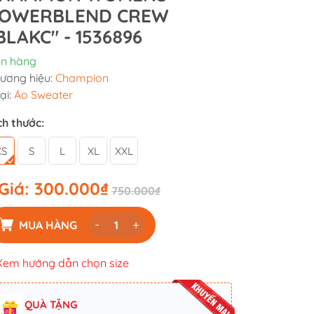
OWERBLEND CREW
BLAKC" - 1536896
n hàng
ương hiệu:
Champion
ại:
Áo Sweater
ch thước:
XS
S
L
XL
XXL
Giá:
300.000₫
750.000₫
-
+
MUA HÀNG
Xem hướng dẫn chọn size
QUÀ TẶNG