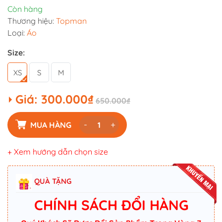
Còn hàng
Thương hiệu:
Topman
Loại:
Áo
Size:
XS
S
M
Giá:
300.000₫
650.000₫
-
+
MUA HÀNG
+ Xem hướng dẫn chọn size
QUÀ TẶNG
CHÍNH SÁCH ĐỔI HÀNG