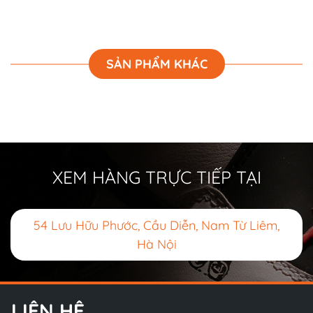
SẢN PHẨM KHÁC
XEM HÀNG TRỰC TIẾP TẠI
54 Lưu Hữu Phước, Cầu Diễn, Nam Từ Liêm,
Hà Nội
LIÊN HỆ