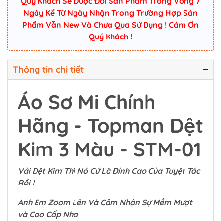
Quý Khách Sẽ Được Đổi Sản Phẩm Trong Vòng 7
Ngày Kể Từ Ngày Nhận Trong Trường Hợp Sản
Phẩm Vẫn New Và Chưa Qua Sử Dụng ! Cám Ơn
Quý Khách !
Thông tin chi tiết
Áo Sơ Mi Chính
Hãng - Topman Dệt
Kim 3 Màu - STM-01
Vải Dệt Kim Thì Nó Cứ Là Đỉnh Cao Của Tuyệt Tác
Rồi !
Anh Em Zoom Lên Và Cảm Nhận Sự Mềm Mượt
và Cao Cấp Nha