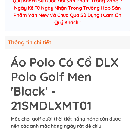
Quý Khách Sẽ Được Đổi Sản Phẩm Trong Vòng 7
Ngày Kể Từ Ngày Nhận Trong Trường Hợp Sản
Phẩm Vẫn New Và Chưa Qua Sử Dụng ! Cám Ơn
Quý Khách !
Thông tin chi tiết
Áo Polo Có Cổ DLX
Polo Golf Men
'Black' -
21SMDLXMT01
Mặc chơi golf dưới thời tiết nắng nóng còn được
nên các anh mặc hàng ngày rất dễ chịu