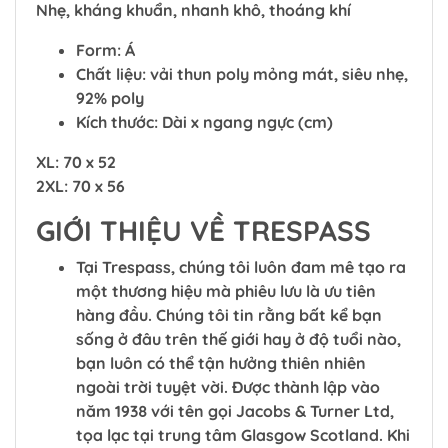
Nhẹ, kháng khuẩn, nhanh khô, thoáng khí
Form: Á
Chất liệu: vải thun poly mỏng mát, siêu nhẹ,
92% poly
Kích thước: Dài x ngang ngực (cm)
XL: 70 x 52
2XL: 70 x 56
GIỚI THIỆU VỀ TRESPASS
Tại Trespass, chúng tôi luôn đam mê tạo ra
một thương hiệu mà phiêu lưu là ưu tiên
hàng đầu. Chúng tôi tin rằng bất kể bạn
sống ở đâu trên thế giới hay ở độ tuổi nào,
bạn luôn có thể tận hưởng thiên nhiên
ngoài trời tuyệt vời. Được thành lập vào
năm 1938 với tên gọi Jacobs & Turner Ltd,
tọa lạc tại trung tâm Glasgow Scotland. Khi