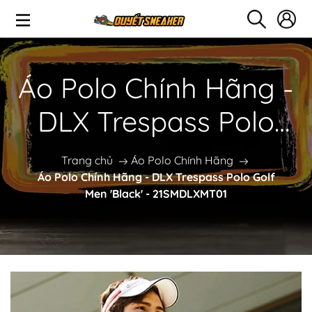
Áo Polo Chính Hãng -
DLX Trespass Polo
Golf Men 'Black' -
Trang chủ
Áo Polo Chính Hãng
Áo Polo Chính Hãng - DLX Trespass Polo Golf
21SMDLXMT01
Men 'Black' - 21SMDLXMT01