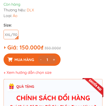
Còn hàng
Thương hiệu:
DLX
Loại:
Áo
Size:
XXL/110
Giá:
150.000₫
350.000₫
-
+
MUA HÀNG
+ Xem hướng dẫn chọn size
QUÀ TẶNG
CHÍNH SÁCH ĐỔI HÀNG