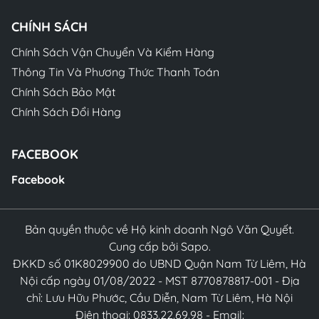
CHÍNH SÁCH
Chính Sách Vận Chuyển Và Kiểm Hàng
Thông Tin Và Phương Thức Thanh Toán
Chính Sách Bảo Mật
Chính Sách Đổi Hàng
FACEBOOK
Facebook
Bản quyền thuộc về Hộ kinh doanh Ngô Văn Quyết.
Cung cấp bởi Sapo.
ĐKKD số 01K8029900 do UBND Quận Nam Từ Liêm, Hà
Nội cấp ngày 01/08/2022 - MST 8770878817-001 - Địa
chỉ: Lưu Hữu Phước, Cầu Diễn, Nam Từ Liêm, Hà Nội
Điện thoại: 0833.22.69.98 - Email: