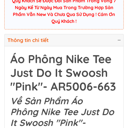
Quý Khách Sẽ Được Đổi Sản Phẩm Trong Vòng 7
Ngày Kể Từ Ngày Mua Trong Trường Hợp Sản
Phẩm Vẫn New Và Chưa Qua Sử Dụng ! Cám Ơn
Quý Khách !
Thông tin chi tiết
Áo Phông Nike Tee
Just Do It Swoosh
"Pink"- AR5006-663
Về Sản Phẩm Áo
Phông Nike Tee Just Do
It Swoosh "Pink"-