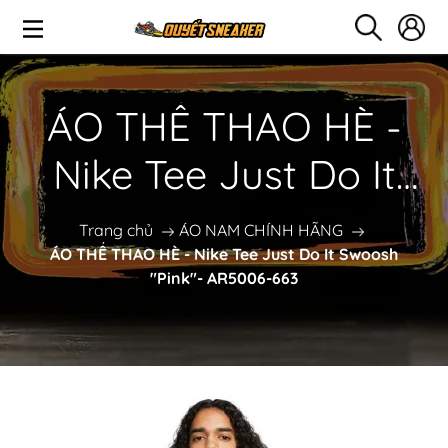
ÁO THỂ THAO HÈ -
Nike Tee Just Do It
Swoosh "Pink"-
Trang chủ
ÁO NAM CHÍNH HÃNG
ÁO THỂ THAO HÈ - Nike Tee Just Do It Swoosh
AR5006-663
"Pink"- AR5006-663