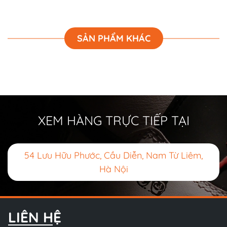
SẢN PHẨM KHÁC
XEM HÀNG TRỰC TIẾP TẠI
54 Lưu Hữu Phước, Cầu Diễn, Nam Từ Liêm,
Hà Nội
LIÊN HỆ