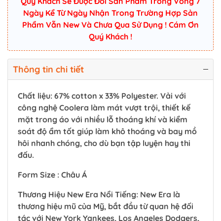
Quý Khách Sẽ Được Đổi Sản Phẩm Trong Vòng 7
Ngày Kể Từ Ngày Nhận Trong Trường Hợp Sản
Phẩm Vẫn New Và Chưa Qua Sử Dụng ! Cám Ơn
Quý Khách !
Thông tin chi tiết
Chất liệu: 67% cotton x 33% Polyester. Vải với
công nghệ Coolera làm mát vượt trội, thiết kế
mặt trong áo với nhiều lỗ thoáng khí và kiểm
soát độ ẩm tốt giúp làm khô thoáng và bay mồ
hôi nhanh chóng, cho dù bạn tập luyện hay thi
đấu.
Form Size : Châu Á
Thương Hiệu New Era Nổi Tiếng: New Era là
thương hiệu mũ của Mỹ, bắt đầu từ quan hệ đối
tác với New York Yankees, Los Angeles Dodgers,