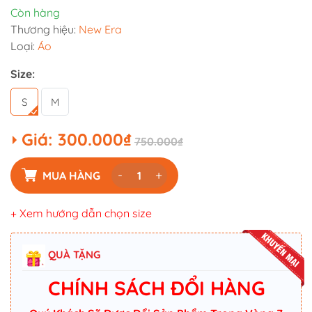
Còn hàng
Thương hiệu:
New Era
Loại:
Áo
Size:
S
M
Giá:
300.000₫
750.000₫
-
+
MUA HÀNG
+ Xem hướng dẫn chọn size
QUÀ TẶNG
CHÍNH SÁCH ĐỔI HÀNG