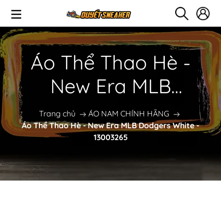
Áo Thể Thao Hè -
New Era MLB
Dodgers White -
Trang chủ
ÁO NAM CHÍNH HÃNG
Áo Thể Thao Hè - New Era MLB Dodgers White -
13003265
13003265