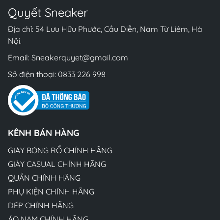
Quyết Sneaker
Địa chỉ: 54 Lưu Hữu Phước, Cầu Diễn, Nam Từ Liêm, Hà
Nội.
Email:
Sneakerquyet@gmail.com
Số điện thoại:
0833 226 998
KÊNH BÁN HÀNG
GIÀY BÓNG RỔ CHÍNH HÃNG
GIÀY CASUAL CHÍNH HÃNG
QUẦN CHÍNH HÃNG
PHỤ KIỆN CHÍNH HÃNG
DÉP CHÍNH HÃNG
ÁO NAM CHÍNH HÃNG