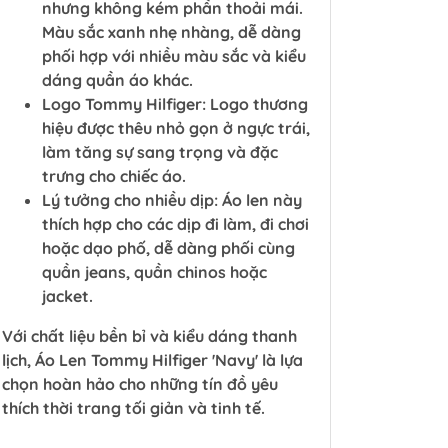
nhưng không kém phần thoải mái.
Màu sắc xanh nhẹ nhàng, dễ dàng
phối hợp với nhiều màu sắc và kiểu
dáng quần áo khác.
Logo Tommy Hilfiger: Logo thương
hiệu được thêu nhỏ gọn ở ngực trái,
làm tăng sự sang trọng và đặc
trưng cho chiếc áo.
Lý tưởng cho nhiều dịp: Áo len này
thích hợp cho các dịp đi làm, đi chơi
hoặc dạo phố, dễ dàng phối cùng
quần jeans, quần chinos hoặc
jacket.
Với chất liệu bền bỉ và kiểu dáng thanh
lịch, Áo Len Tommy Hilfiger 'Navy' là lựa
chọn hoàn hảo cho những tín đồ yêu
thích thời trang tối giản và tinh tế.