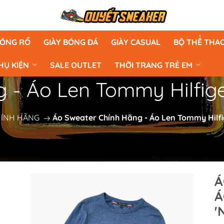
BÓNG RỔ
GIÀY BÓNG ĐÁ
GIÀY CASUAL
BỘ THỂ THA
HỤ KIỆN
SALE OUTLET
THỜI TRANG TRẺ EM
 - Áo Len Tommy Hilfige
HÍNH HÃNG
Áo Sweater Chính Hãng - Áo Len Tommy Hilfi
Á
Á
'