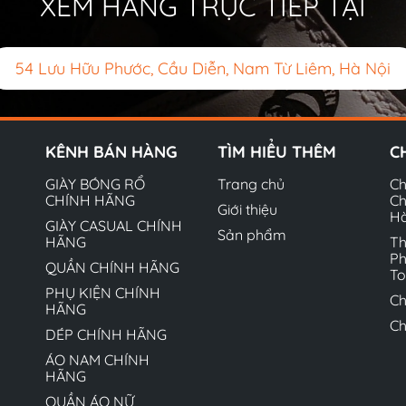
XEM HÀNG TRỰC TIẾP TẠI
54 Lưu Hữu Phước, Cầu Diễn, Nam Từ Liêm, Hà Nội
KÊNH BÁN HÀNG
TÌM HIỂU THÊM
C
GIÀY BÓNG RỔ
Trang chủ
Ch
CHÍNH HÃNG
Ch
Giới thiệu
H
GIÀY CASUAL CHÍNH
Sản phẩm
HÃNG
Th
Ph
QUẦN CHÍNH HÃNG
T
PHỤ KIỆN CHÍNH
Ch
HÃNG
Ch
DÉP CHÍNH HÃNG
ÁO NAM CHÍNH
HÃNG
QUẦN ÁO NỮ