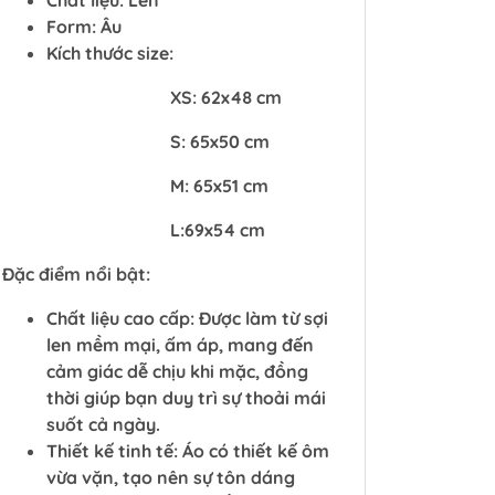
Chất liệu: Len
Form: Âu
Kích thước size:
XS: 62x48 cm
S: 65x50 cm
M: 65x51 cm
L:69x54 cm
Đặc điểm nổi bật:
Chất liệu cao cấp: Được làm từ sợi
len mềm mại, ấm áp, mang đến
cảm giác dễ chịu khi mặc, đồng
thời giúp bạn duy trì sự thoải mái
suốt cả ngày.
Thiết kế tinh tế: Áo có thiết kế ôm
vừa vặn, tạo nên sự tôn dáng