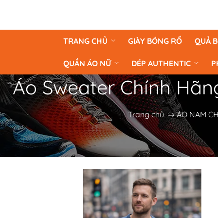
TRANG CHỦ
GIÀY BÓNG RỔ
QUẢ 
QUẦN ÁO NỮ
DÉP AUTHENTIC
P
Áo Sweater Chính Hãng
Trang chủ
ÁO NAM C