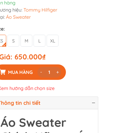
n hàng
ương hiệu:
Tommy Hilfiger
ại:
Áo Sweater
ze:
XS
S
M
L
XL
Giá:
650.000₫
-
+
MUA HÀNG
Xem hướng dẫn chọn size
hông tin chi tiết
Áo Sweater