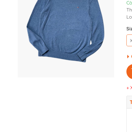
Cò
Th
Lo
Si
+ 
T