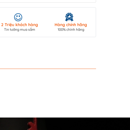
Giao hàng toà
2 Triệu khách hàng
Hàng chính hãng
COD/ Chuyển 
Tin tưởng mua sắm
100% chính hãng