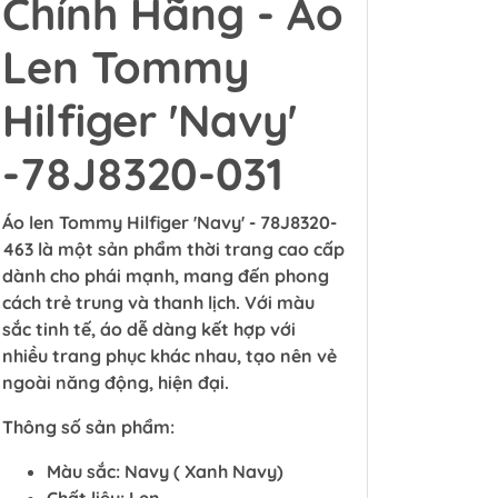
Chính Hãng - Áo
Len Tommy
Hilfiger 'Navy'
-78J8320-031
Áo len Tommy Hilfiger 'Navy' - 78J8320-
463 là một sản phẩm thời trang cao cấp
dành cho phái mạnh, mang đến phong
cách trẻ trung và thanh lịch. Với màu
sắc tinh tế, áo dễ dàng kết hợp với
nhiều trang phục khác nhau, tạo nên vẻ
ngoài năng động, hiện đại.
Thông số sản phẩm:
Màu sắc: Navy ( Xanh Navy)