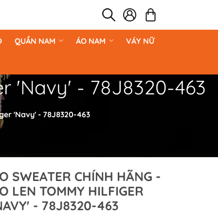
O
QUẦN NAM
ÁO NAM
VÁY NỮ
r 'Navy' - 78J8320-463
ger 'Navy' - 78J8320-463
O SWEATER CHÍNH HÃNG -
O LEN TOMMY HILFIGER
NAVY' - 78J8320-463