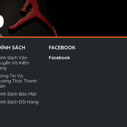
HÍNH SÁCH
FACEBOOK
ính Sách Vận
Facebook
uyển Và Kiểm
àng
ông Tin Và
ương Thức Thanh
oán
ính Sách Bảo Mật
ính Sách Đổi Hàng