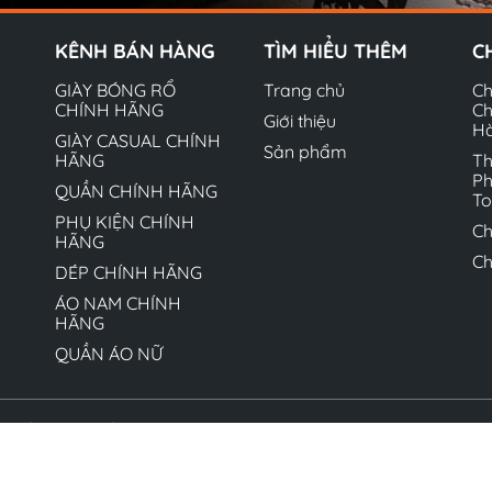
KÊNH BÁN HÀNG
TÌM HIỂU THÊM
C
GIÀY BÓNG RỔ
Trang chủ
Ch
CHÍNH HÃNG
Ch
Giới thiệu
H
GIÀY CASUAL CHÍNH
Sản phẩm
HÃNG
Th
Ph
QUẦN CHÍNH HÃNG
T
PHỤ KIỆN CHÍNH
Ch
HÃNG
Ch
DÉP CHÍNH HÃNG
ÁO NAM CHÍNH
HÃNG
QUẦN ÁO NỮ
quyền thuộc về Hộ kinh doanh Ngô Văn Quyết. Cung cấp bởi 
Liêm, Hà Nội cấp ngày 01/08/2022 - MST 8770878817-001 - 
Liêm, Hà Nội