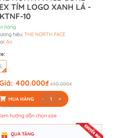
EX TÍM LOGO XANH LÁ -
KTNF-10
n hàng
ương hiệu:
THE NORTH FACE
ại:
Áo
ze:
S
Giá:
400.000₫
650.000₫
-
+
MUA HÀNG
Xem hướng dẫn chọn size
QUÀ TẶNG