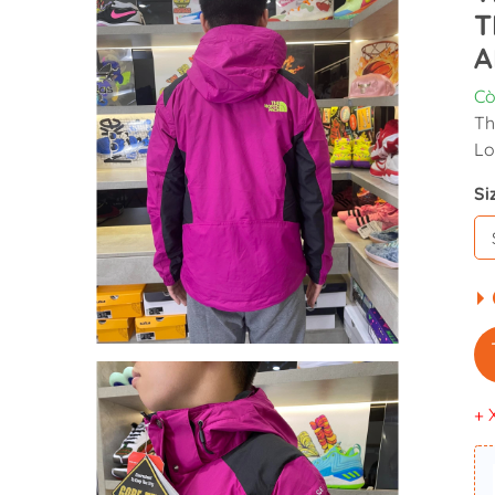
T
A
Cò
Th
Lo
Si
+ 