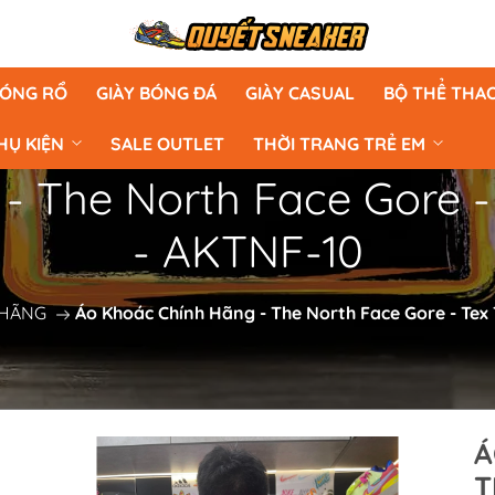
BÓNG RỔ
GIÀY BÓNG ĐÁ
GIÀY CASUAL
BỘ THỂ THA
HỤ KIỆN
SALE OUTLET
THỜI TRANG TRẺ EM
- The North Face Gore -
- AKTNF-10
 HÃNG
Áo Khoác Chính Hãng - The North Face Gore - Tex
Á
T