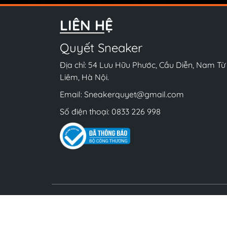
LIÊN HỆ
Quyết Sneaker
Địa chỉ: 54 Lưu Hữu Phước, Cầu Diễn, Nam Từ
Liêm, Hà Nội.
Email:
Sneakerquyet@gmail.com
Số điện thoại:
0833 226 998
Bản 
ĐKKD số 01K8029900 do UBND Quận Nam Từ 