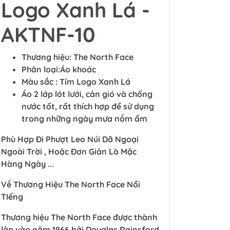
Logo Xanh Lá -
AKTNF-10
Thương hiệu: The North Face
Phân loại:Áo khoác
Màu sắc : Tím Logo Xanh Lá
Áo 2 lớp lót lưới, cản gió và chống
nước tốt, rất thích hợp để sử dụng
trong những ngày mưa nồm ẩm
Phù Hợp Đi Phượt Leo Núi Dã Ngoại
Ngoài Trời , Hoặc Đơn Giản Là Mặc
Hàng Ngày ...
Về Thương Hiệu The North Face Nổi
TIếng
Thương hiệu The North Face được thành
lập vào năm 1966 bởi Douglas Rainsford