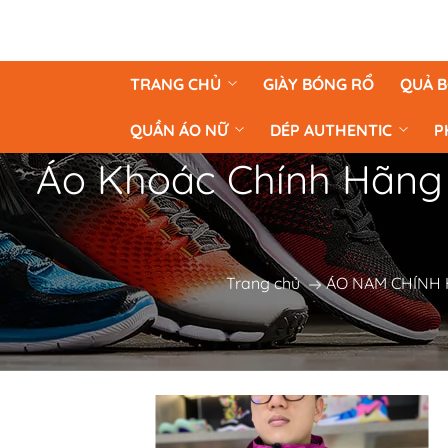
TRANG CHỦ
GIÀY BÓNG RỔ
QUẢ 
QUẦN ÁO NỮ
DÉP AUTHENTIC
P
Áo Khoác Chính Hãng 
Trang chủ
ÁO NAM CHÍNH