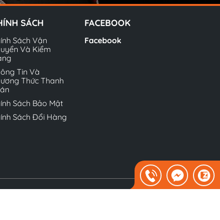
HÍNH SÁCH
FACEBOOK
ính Sách Vận
Facebook
uyển Và Kiểm
àng
ông Tin Và
ương Thức Thanh
oán
ính Sách Bảo Mật
ính Sách Đổi Hàng
Sapo.
Địa chỉ: Lưu Hữu Phước, Cầu Diễn, Nam Từ