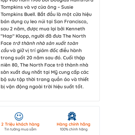
Tompkins và vợ của ông – Susie
Tompkins Buell. Bắt đầu là một cửa hiệu
bán dụng cụ leo núi tại San Francisco,
sau 2 năm, được mua lại bởi Kenneth
“Hap” Klopp, người đã đưa The North
Face
trở thành nhà sản xuất toàn
cầu
và giữ vị trí giám đốc điều hành
trong suốt 20 năm sau đó. Cuối thập
niên 80, The North Face trở thành nhà
sản xuất duy nhất tại Mỹ cung cấp các
bộ sưu tập thời trang quần áo và thiết
bị vận động ngoài trời hiệu suất tốt.
Giao hàng toà
2 Triệu khách hàng
Hàng chính hãng
COD/ Chuyển 
Tin tưởng mua sắm
100% chính hãng