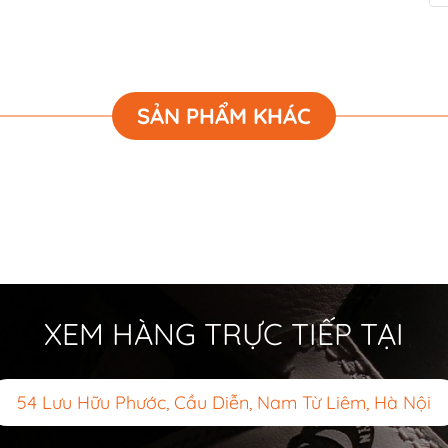
SẢN PHẨM KHÁC
XEM HÀNG TRỰC TIẾP TẠI
54 Lưu Hữu Phước, Cầu Diễn, Nam Từ Liêm, Hà Nội