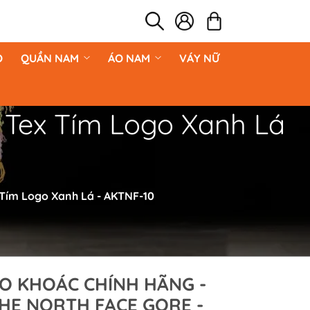
O
QUẦN NAM
ÁO NAM
VÁY NỮ
 Tex Tím Logo Xanh Lá
 Tím Logo Xanh Lá - AKTNF-10
O KHOÁC CHÍNH HÃNG -
HE NORTH FACE GORE -