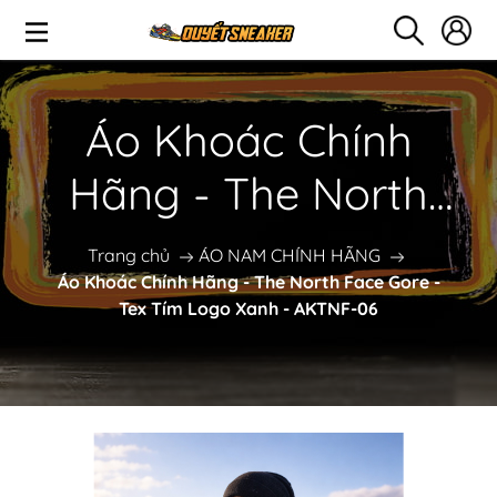
Áo Khoác Chính
Hãng - The North
Face Gore - Tex Tím
Trang chủ
ÁO NAM CHÍNH HÃNG
Áo Khoác Chính Hãng - The North Face Gore -
Logo Xanh - AKTNF-
Tex Tím Logo Xanh - AKTNF-06
06