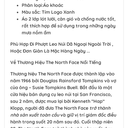
Phân loại:Áo khoác
Màu sắc: Tím Logo Xanh
Áo 2 lớp lót lưới, cản gió và chống nước tốt,
rất thích hợp để sử dụng trong những ngày
mưa nồm ẩm
Phù Hợp Đi Phượt Leo Núi Dã Ngoại Ngoài Trời ,
Hoặc Đơn Giản Là Mặc Hàng Ngày ...
Về Thương Hiệu The North Face Nổi TIếng
Thương hiệu The North Face được thành lập vào
năm 1966 bởi Douglas Rainsford Tompkins và vợ
của ông – Susie Tompkins Buell. Bắt đầu là một
cửa hiệu bán dụng cụ leo núi tại San Francisco,
sau 2 năm, được mua lại bởi Kenneth “Hap”
Klopp, người đã đưa The North Face
trở thành
nhà sản xuất toàn cầu
và giữ vị trí giám đốc điều
hành trong suốt 20 năm sau đó. Cuối thập niên