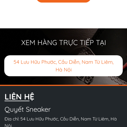
XEM HÀNG TRỰC TIẾP TẠI
54 Lưu Hữu Phước, Cầu Diễn, Nam Từ Liêm,
Hà Nội
LIÊN HỆ
Quyết Sneaker
Địa chỉ: 54 Lưu Hữu Phước, Cầu Diễn, Nam Từ Liêm, Hà
Nội.