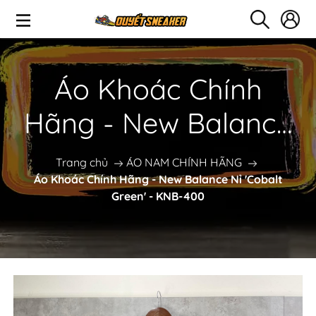
Áo Khoác Chính
Hãng - New Balance
Nỉ 'Cobalt Green' -
Trang chủ
ÁO NAM CHÍNH HÃNG
Áo Khoác Chính Hãng - New Balance Nỉ 'Cobalt
KNB-400
Green' - KNB-400