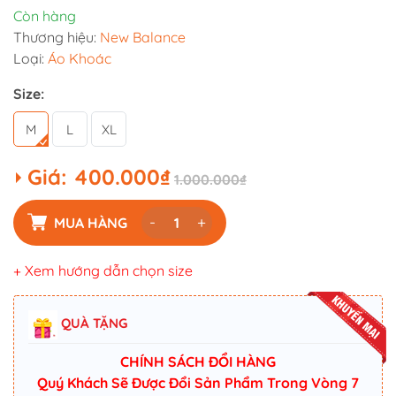
Còn hàng
Thương hiệu:
New Balance
Loại:
Áo Khoác
Size:
M
L
XL
Giá:
400.000₫
1.000.000₫
-
+
MUA HÀNG
+ Xem hướng dẫn chọn size
QUÀ TẶNG
CHÍNH SÁCH ĐỔI HÀNG
Quý Khách Sẽ Được Đổi Sản Phẩm Trong Vòng 7