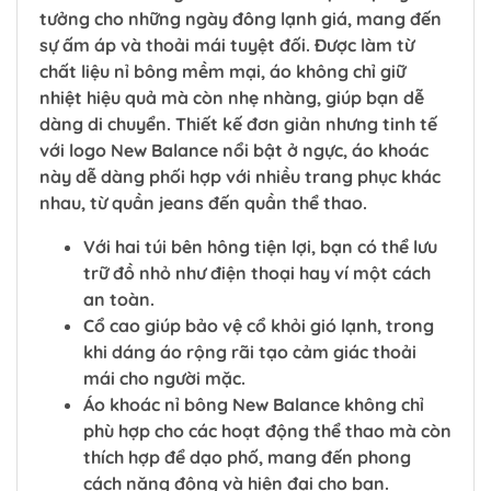
tưởng cho những ngày đông lạnh giá, mang đến
sự ấm áp và thoải mái tuyệt đối. Được làm từ
chất liệu nỉ bông mềm mại, áo không chỉ giữ
nhiệt hiệu quả mà còn nhẹ nhàng, giúp bạn dễ
dàng di chuyển. Thiết kế đơn giản nhưng tinh tế
với logo New Balance nổi bật ở ngực, áo khoác
này dễ dàng phối hợp với nhiều trang phục khác
nhau, từ quần jeans đến quần thể thao.
Với hai túi bên hông tiện lợi, bạn có thể lưu
trữ đồ nhỏ như điện thoại hay ví một cách
an toàn.
Cổ cao giúp bảo vệ cổ khỏi gió lạnh, trong
khi dáng áo rộng rãi tạo cảm giác thoải
mái cho người mặc.
Áo khoác nỉ bông New Balance không chỉ
phù hợp cho các hoạt động thể thao mà còn
thích hợp để dạo phố, mang đến phong
cách năng động và hiện đại cho bạn.