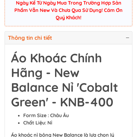
Ngày Kể Từ Ngày Mua Trong Trường Hợp Sản
Phẩm Vẫn New Và Chưa Qua Sử Dụng! Cám Ơn
Quý Khách!
Thông tin chi tiết
Áo Khoác Chính
Hãng - New
Balance Nỉ 'Cobalt
Green' - KNB-400
Form Size : Châu Âu
Chất Liệu: Nỉ
Áo khoác nỉ bông New Balance là lựa chọn lý