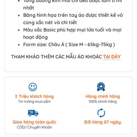
Từng đường kim mũi chỉ đều được làm tỉ mỉ
nhất
Băng hình họa trên tay áo được thiết kế vô
cùng sắc nét và chi tiết
Màu sắc Basic phù hợp mọi lứa tuổi và mọi
hoạt động
Form size: Châu Á ( Size M - 65kg-75kg )
THAM KHẢO THÊM CÁC MẪU ÁO KHOÁC
TẠI ĐÂY
2 Triệu khách hàng
Hàng chính hãng
Tin tưởng mua sắm
100% chính hãng
Giao hàng toàn quốc
Đổi hàng 07 ngày
COD/ Chuyển khoản