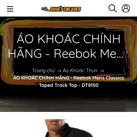
ÁO KHOÁC CHÍNH
HÃNG - Reebok Mens
Classics Taped Track
Trang chủ
Áo Khoác Thun
ÁO KHOÁC CHÍNH HÃNG - Reebok Mens Classics
Top - DT8150
Taped Track Top - DT8150