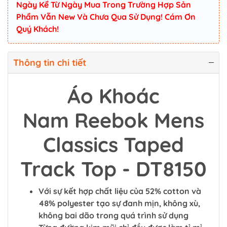
Ngày Kể Từ Ngày Mua Trong Trường Hợp Sản
Phẩm Vẫn New Và Chưa Qua Sử Dụng! Cám Ơn
Quý Khách!
Thông tin chi tiết
Áo Khoác
Nam Reebok Mens
Classics Taped
Track Top - DT8150
Với sự kết hợp chất liệu của 52% cotton và
48% polyester tạo sự đanh mịn, không xù,
không bai dão trong quá trình sử dụng