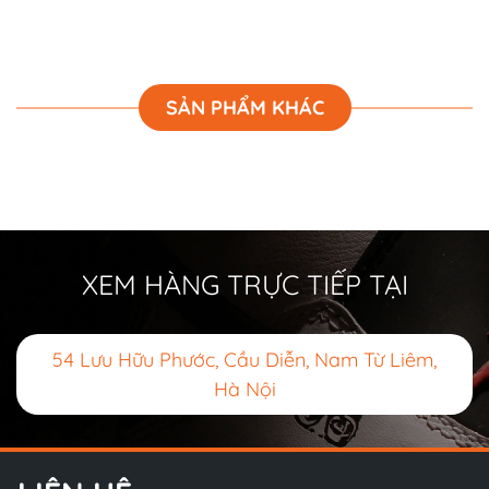
SẢN PHẨM KHÁC
XEM HÀNG TRỰC TIẾP TẠI
54 Lưu Hữu Phước, Cầu Diễn, Nam Từ Liêm,
Hà Nội