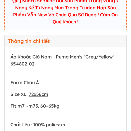
Quý Khách Sẽ Được Đổi Sản Phẩm Trong Vòng 7
Ngày Kể Từ Ngày Mua Trong Trường Hợp Sản
Phẩm Vẫn New Và Chưa Qua Sử Dụng ! Cám Ơn
Quý Khách !
Thông tin chi tiết
Áo Khoác Gió Nam - Puma Men's ''Grey/Yellow''-
654802-02
Form Châu Á
Size XL:
72x56cm
Fit m7 ~m75, 60~65kg
Chất liệu : 100% poliester