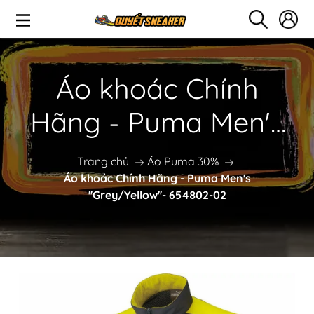
Áo khoác Chính
Hãng - Puma Men's
''Grey/Yellow''-
Trang chủ
Áo Puma 30%
Áo khoác Chính Hãng - Puma Men's
654802-02
''Grey/Yellow''- 654802-02