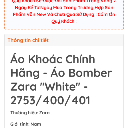
Quý Khách Sẽ Được Đổi Sản Phẩm Trong Vòng 7
Ngày Kể Từ Ngày Mua Trong Trường Hợp Sản
Phẩm Vẫn New Và Chưa Qua Sử Dụng ! Cám Ơn
Quý Khách !
Thông tin chi tiết
Áo Khoác Chính
Hãng - Áo Bomber
Zara ''White'' -
2753/400/401
Thương hiệu: Zara
Giới tính: Nam