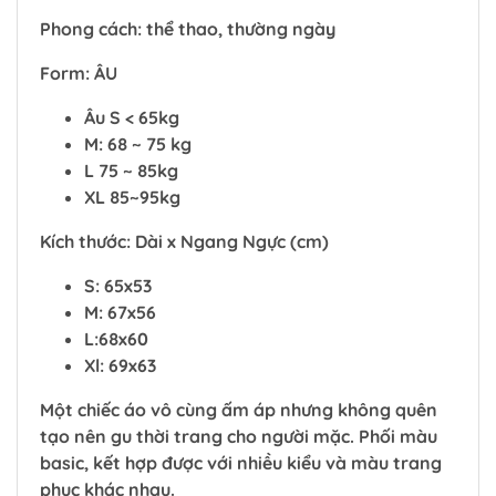
Phong cách: thể thao, thường ngày
Form: ÂU
Âu S < 65kg
M: 68 ~ 75 kg
L 75 ~ 85kg
XL 85~95kg
Kích thước: Dài x Ngang Ngực (cm)
S: 65x53
M: 67x56
L:68x60
Xl: 69x63
Một chiếc áo vô cùng ấm áp nhưng không quên
tạo nên gu thời trang cho người mặc. Phối màu
basic, kết hợp được với nhiều kiểu và màu trang
phục khác nhau.