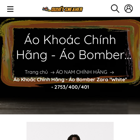
Áo Khoác Chính
Hãng - Áo Bomber
Zara ''White'' -
Trang chủ
ÁO NAM CHÍNH HÃNG
Áo Khoác Chính Hãng - Áo Bomber Zara ''White''
2753/400/401
- 2753/400/401