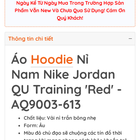
Ngày Kể Từ Ngày Mua Trong Trường Hợp Sản
Phẩm Vẫn New Và Chưa Qua Sử Dụng! Cám Ơn
Quý Khách!
Thông tin chi tiết
Áo
Hoodie
Nỉ
Nam Nike Jordan
QU Training 'Red' -
AQ9003-613
Chất liệu: Vải nỉ trần bông nhẹ
Form: Âu
Màu đỏ chủ đạo sẽ chuộng các tín đồ thời