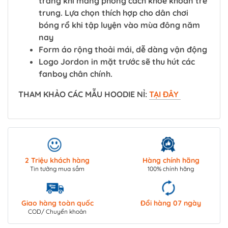
trang khi mang phong cách khỏe khoắn trẻ
trung. Lựa chọn thích hợp cho dân chơi
bóng rổ khi tập luyện vào mùa đông năm
nay
Form áo rộng thoải mái, dễ dàng vận động
Logo Jordon in mặt trước sẽ thu hút các
fanboy chân chính.
THAM KHẢO CÁC MẪU HOODIE NỈ:
TẠI ĐÂY
2 Triệu khách hàng
Hàng chính hãng
Tin tưởng mua sắm
100% chính hãng
Giao hàng toàn quốc
Đổi hàng 07 ngày
COD/ Chuyển khoản