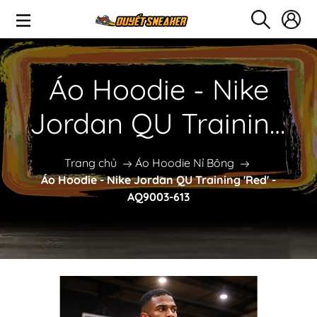
Áo Hoodie - Nike
Jordan QU Training
'Red' - AQ9003-613
Trang chủ
Áo Hoodie Nỉ Bông
Áo Hoodie - Nike Jordan QU Training 'Red' -
AQ9003-613