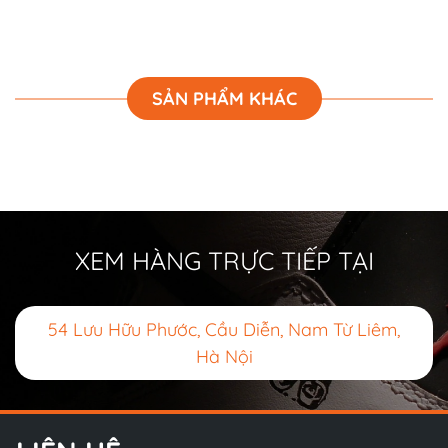
SẢN PHẨM KHÁC
XEM HÀNG TRỰC TIẾP TẠI
54 Lưu Hữu Phước, Cầu Diễn, Nam Từ Liêm,
Hà Nội