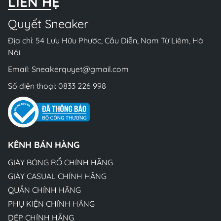
LIÊN HỆ
Quyết Sneaker
Địa chỉ: 54 Lưu Hữu Phước, Cầu Diễn, Nam Từ Liêm, Hà
Nội.
Email:
Sneakerquyet@gmail.com
Số điện thoại:
0833 226 998
KÊNH BÁN HÀNG
GIÀY BÓNG RỔ CHÍNH HÃNG
GIÀY CASUAL CHÍNH HÃNG
QUẦN CHÍNH HÃNG
PHỤ KIỆN CHÍNH HÃNG
DÉP CHÍNH HÃNG