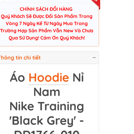
CHÍNH SÁCH ĐỔI HÀNG
Quý Khách Sẽ Được Đổi Sản Phẩm Trong
Vòng 7 Ngày Kể Từ Ngày Mua Trong
Trường Hợp Sản Phẩm Vẫn New Và Chưa
Qua Sử Dụng! Cám Ơn Quý Khách!
hông tin chi tiết
Áo
Hoodie
Nỉ
Nam
Nike Training
'Black Grey' -