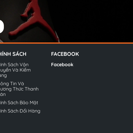
HÍNH SÁCH
FACEBOOK
ính Sách Vận
Facebook
uyển Và Kiểm
àng
ông Tin Và
ương Thức Thanh
oán
ính Sách Bảo Mật
ính Sách Đổi Hàng