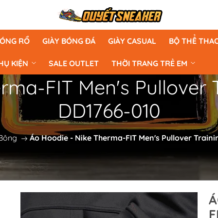
BÓNG RỔ
GIÀY BÓNG ĐÁ
GIÀY CASUAL
BỘ THỂ THA
HỤ KIỆN
SALE OUTLET
THỜI TRANG TRẺ EM
rma-FIT Men's Pullover Tr
DD1766-010
 Bông
Áo Hoodie - Nike Therma-FIT Men's Pullover Trainin
Á
F