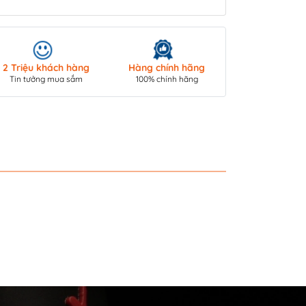
Giao hàng toà
2 Triệu khách hàng
Hàng chính hãng
COD/ Chuyển 
Tin tưởng mua sắm
100% chính hãng