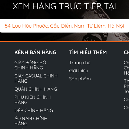
XEM HÀNG TRỰC TIẾP TẠI
54 Lưu Hữu Phước, Cầu Diễn, Nam Từ Liêm, Hà Nội
KÊNH BÁN HÀNG
TÌM HIỂU THÊM
C
GIÀY BÓNG RỔ
Trang chủ
Ch
CHÍNH HÃNG
Ch
Giới thiệu
H
GIÀY CASUAL CHÍNH
Sản phẩm
HÃNG
Th
Ph
QUẦN CHÍNH HÃNG
T
PHỤ KIỆN CHÍNH
Ch
HÃNG
Ch
DÉP CHÍNH HÃNG
ÁO NAM CHÍNH
HÃNG