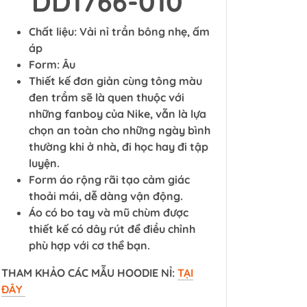
DD1766-010
Chất liệu: Vải nỉ trần bông nhẹ, ấm
áp
Form: Âu
Thiết kế đơn giản cùng tông màu
đen trầm sẽ là quen thuộc với
những fanboy của Nike, vẫn là lựa
chọn an toàn cho những ngày bình
thường khi ở nhà, đi học hay đi tập
luyện.
Form áo rộng rãi tạo cảm giác
thoải mái, dễ dàng vận động.
Áo có bo tay và mũ chùm được
thiết kế có dây rút để điều chỉnh
phù hợp với cơ thể bạn.
THAM KHẢO CÁC MẪU HOODIE NỈ:
TẠI
ĐÂY