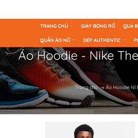
TRANG CHỦ
GIÀY BÓNG RỔ
QUẢ 
QUẦN ÁO NỮ
DÉP AUTHENTIC
P
Áo Hoodie - Nike The
Trang chủ
Áo Hoodie Nỉ