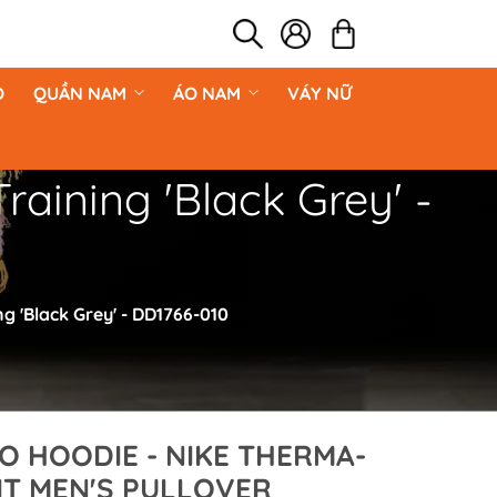
O
QUẦN NAM
ÁO NAM
VÁY NỮ
aining 'Black Grey' -
g 'Black Grey' - DD1766-010
O HOODIE - NIKE THERMA-
IT MEN'S PULLOVER