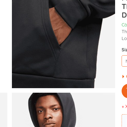
T
D
Cò
Th
Lo
Si
+ 