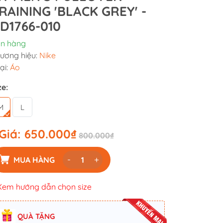
RAINING 'BLACK GREY' -
D1766-010
n hàng
ương hiệu:
Nike
ại:
Áo
ze:
M
L
Giá:
650.000₫
800.000₫
-
+
MUA HÀNG
Xem hướng dẫn chọn size
QUÀ TẶNG