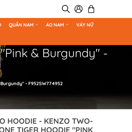
O
QUẦN NAM
ÁO NAM
VÁY NỮ
"Pink & Burgundy" -
& Burgundy" - F952SW774952
O HOODIE - KENZO TWO-
ONE TIGER HOODIE "PINK