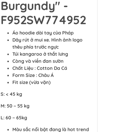
Burgundy" -
F952SW774952
Áo hoodie dài tay của Pháp
Dây rút ở mui xe. Hình ảnh logo
thêu phía trước ngực
Túi kangaroo ở thắt lưng
Còng và viền đan sườn
Chất Liệu : Cotton Da Cá
Form Size : Châu Á
Fit size (vừa vặn)
S: < 45 kg
M: 50 ~ 55 kg
L: 60 ~ 65kg
Màu sắc nổi bật đang là hot trend