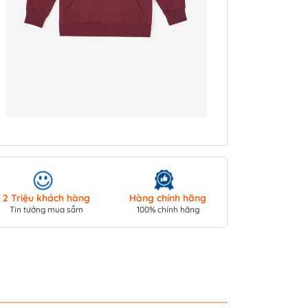
Giao hàng toà
2 Triệu khách hàng
Hàng chính hãng
COD/ Chuyển 
Tin tưởng mua sắm
100% chính hãng