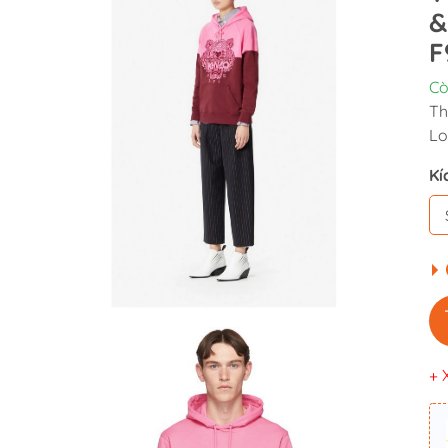
&
F
Cò
Th
Lo
Kí
+ 