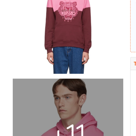
T
+11