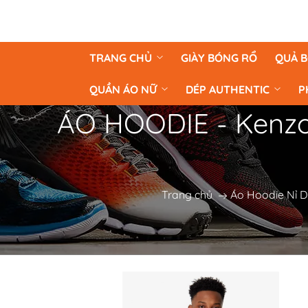
TRANG CHỦ
GIÀY BÓNG RỔ
QUẢ 
QUẦN ÁO NỮ
DÉP AUTHENTIC
P
ÁO HOODIE - Kenzo 
Trang chủ
Áo Hoodie Nỉ 