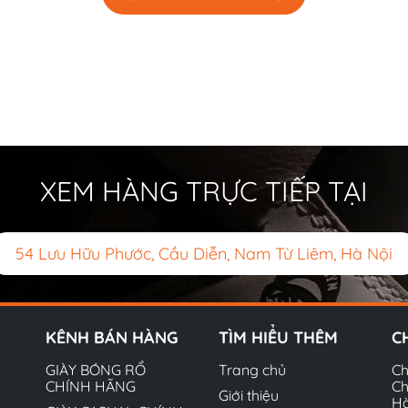
XEM HÀNG TRỰC TIẾP TẠI
54 Lưu Hữu Phước, Cầu Diễn, Nam Từ Liêm, Hà Nội
KÊNH BÁN HÀNG
TÌM HIỂU THÊM
C
GIÀY BÓNG RỔ
Trang chủ
Ch
CHÍNH HÃNG
Ch
Giới thiệu
H