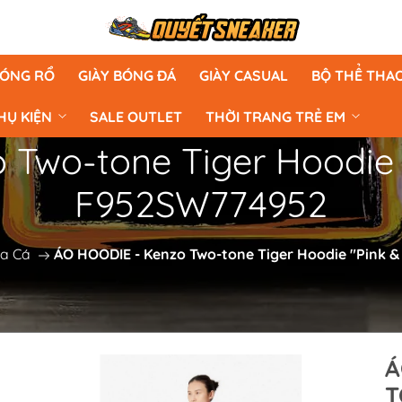
BÓNG RỔ
GIÀY BÓNG ĐÁ
GIÀY CASUAL
BỘ THỂ THA
HỤ KIỆN
SALE OUTLET
THỜI TRANG TRẺ EM
Two-tone Tiger Hoodie 
F952SW774952
Da Cá
ÁO HOODIE - Kenzo Two-tone Tiger Hoodie "Pink 
Á
T