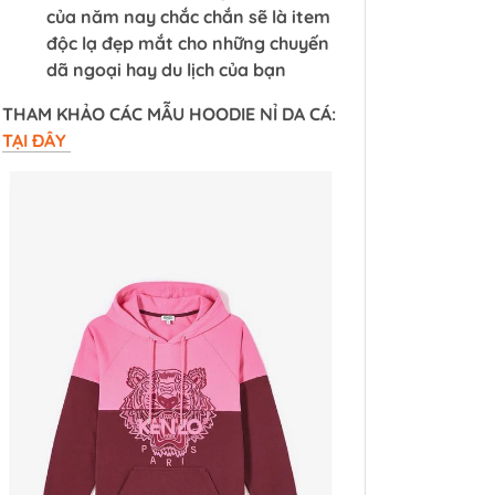
của năm nay chắc chắn sẽ là item
độc lạ đẹp mắt cho những chuyến
dã ngoại hay du lịch của bạn
THAM KHẢO CÁC MẪU HOODIE NỈ DA CÁ:
TẠI ĐÂY