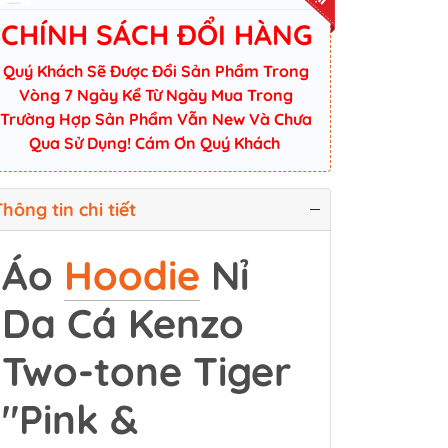
CHÍNH SÁCH ĐỔI HÀNG
Quý Khách Sẽ Được Đổi Sản Phẩm Trong
Vòng 7 Ngày Kể Từ Ngày Mua Trong
Trường Hợp Sản Phẩm Vẫn New Và Chưa
Qua Sử Dụng! Cám Ơn Quý Khách
hông tin chi tiết
Áo
Hoodie
Nỉ
Da Cá Kenzo
Two-tone Tiger
"Pink &