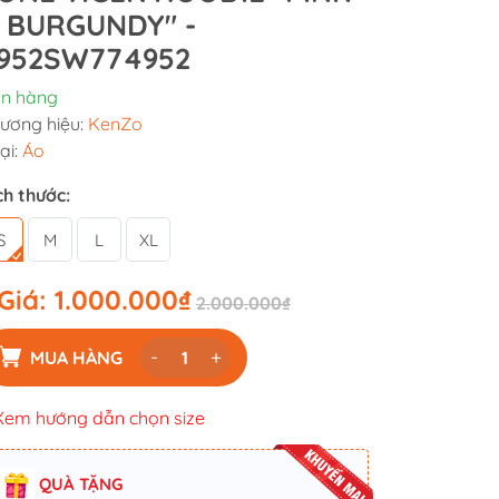
 BURGUNDY" -
952SW774952
n hàng
ương hiệu:
KenZo
ại:
Áo
ch thước:
S
M
L
XL
Giá:
1.000.000₫
2.000.000₫
-
+
MUA HÀNG
Xem hướng dẫn chọn size
QUÀ TẶNG