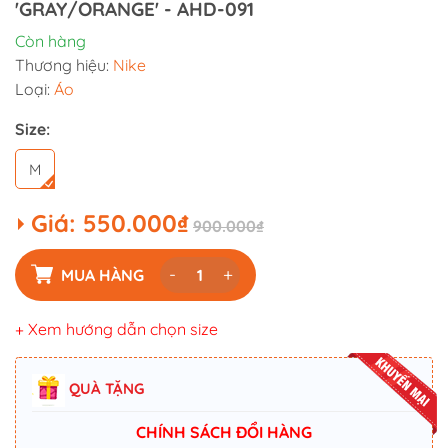
'GRAY/ORANGE' - AHD-091
Còn hàng
Thương hiệu:
Nike
Loại:
Áo
Size:
M
Giá:
550.000₫
900.000₫
-
+
MUA HÀNG
+ Xem hướng dẫn chọn size
QUÀ TẶNG
CHÍNH SÁCH ĐỔI HÀNG