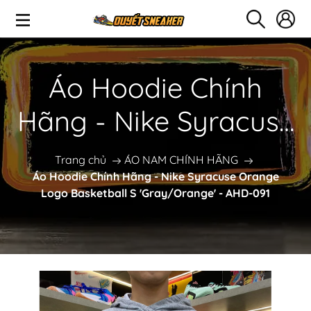
Áo Hoodie Chính
Hãng - Nike Syracuse
Orange Logo
Trang chủ
ÁO NAM CHÍNH HÃNG
Áo Hoodie Chính Hãng - Nike Syracuse Orange
Basketball S
Logo Basketball S 'Gray/Orange' - AHD-091
'Gray/Orange' -
AHD-091