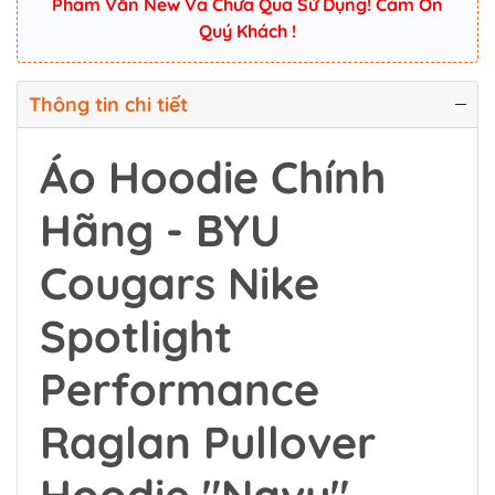
Phẩm Vẫn New Và Chưa Qua Sử Dụng! Cám Ơn
Quý Khách !
Thông tin chi tiết
Áo Hoodie Chính
Hãng - BYU
Cougars Nike
Spotlight
Performance
Raglan Pullover