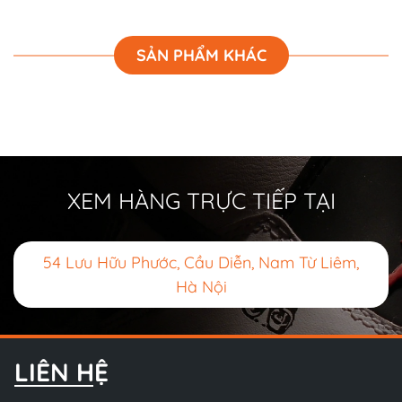
SẢN PHẨM KHÁC
XEM HÀNG TRỰC TIẾP TẠI
54 Lưu Hữu Phước, Cầu Diễn, Nam Từ Liêm,
Hà Nội
LIÊN HỆ