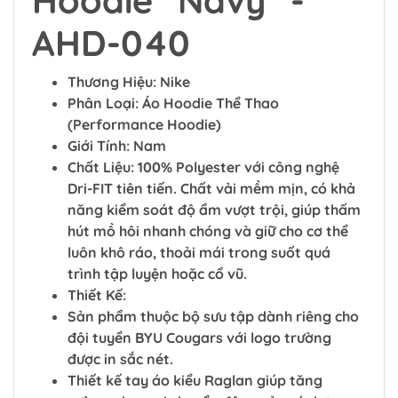
Hoodie "Navy" -
AHD-040
Thương Hiệu: Nike
Phân Loại: Áo Hoodie Thể Thao
(Performance Hoodie)
Giới Tính: Nam
Chất Liệu: 100% Polyester với công nghệ
Dri-FIT tiên tiến. Chất vải mềm mịn, có khả
năng kiểm soát độ ẩm vượt trội, giúp thấm
hút mồ hôi nhanh chóng và giữ cho cơ thể
luôn khô ráo, thoải mái trong suốt quá
trình tập luyện hoặc cổ vũ.
Thiết Kế:
Sản phẩm thuộc bộ sưu tập dành riêng cho
đội tuyển BYU Cougars với logo trường
được in sắc nét.
Thiết kế tay áo kiểu Raglan giúp tăng