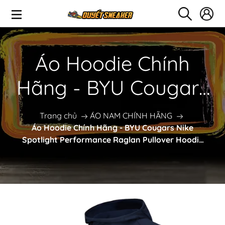
Áo Hoodie Chính
Hãng - BYU Cougars
Nike Spotlight
Trang chủ
ÁO NAM CHÍNH HÃNG
Áo Hoodie Chính Hãng - BYU Cougars Nike
Performance Raglan
Spotlight Performance Raglan Pullover Hoodie
"Navy" - AHD-040
Pullover Hoodie
"Navy" - AHD-040