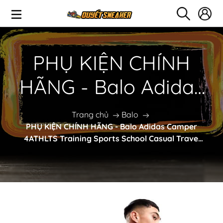
PHỤ KIỆN CHÍNH
HÃNG - Balo Adidas
Camper 4ATHLTS
Trang chủ
Balo
PHỤ KIỆN CHÍNH HÃNG - Balo Adidas Camper
Training Sports
4ATHLTS Training Sports School Casual Travel
Bag - IM5520
School Casual Travel
Bag - IM5520