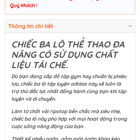
Quý Khách !
Thông tin chi tiết
CHIẾC BA LÔ THỂ THAO ĐA
NĂNG CÓ SỬ DỤNG CHẤT
LIỆU TÁI CHẾ.
Dù bạn đang sắp đồ tập gym hay chuẩn bị phiêu
lưu, chiếc ba lô tập luyện adidas này sẽ luôn là
trợ thủ đắc lực nhất đồng hành cùng bạn khi tập
luyện và di chuyển.
Làm từ chất vải ripstop bền chắc mà siêu nhẹ,
chiếc ba lô này phù hợp với mọi hoạt động trong
cuộc sống năng động của bạn.
Thiết kế nhiều ngăn, gồm một ngăn khóa kéo