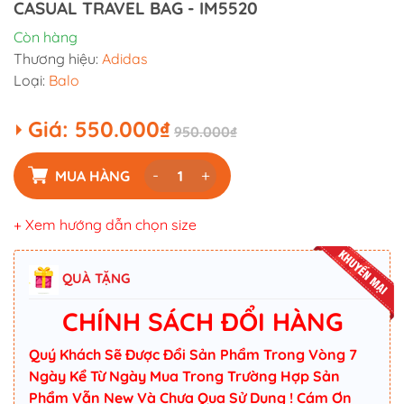
CASUAL TRAVEL BAG - IM5520
Còn hàng
Thương hiệu:
Adidas
Loại:
Balo
Giá:
550.000₫
950.000₫
-
+
MUA HÀNG
+ Xem hướng dẫn chọn size
QUÀ TẶNG
CHÍNH SÁCH ĐỔI HÀNG
Quý Khách Sẽ Được Đổi Sản Phẩm Trong Vòng 7
Ngày Kể Từ Ngày Mua Trong Trường Hợp Sản
Phẩm Vẫn New Và Chưa Qua Sử Dụng ! Cám Ơn