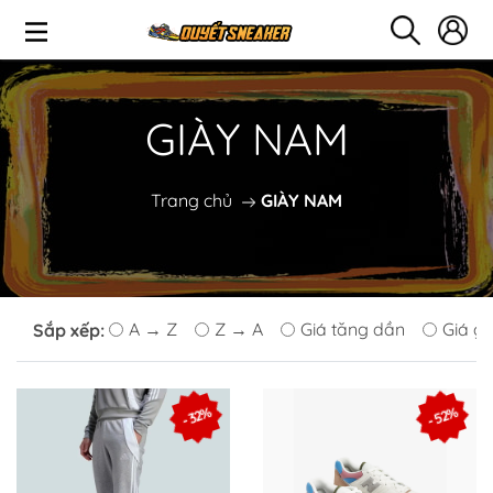
GIÀY NAM
Trang chủ
GIÀY NAM
A → Z
Z → A
Giá tăng dần
Giá g
Sắp xếp:
- 52%
- 32%