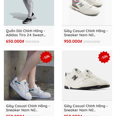
Quần Dài Chính Hãng -
Giày Casual Chính Hãng -
Adidas Tiro 24 Sweat
Sneaker Nam Nữ
Pant ' DGrey' - IS2153
NewBalance 550 'Clay
650.000₫
950.000₫
950.000₫
2.000.000₫
Court' - BB550PGA
- 52%
- 52%
Giày Casual Chính Hãng -
Giày Casual Chính Hãng -
Sneaker Nam Nữ
Sneaker Nam Nữ
NewBalance 550
NewBalance 550 'Patent