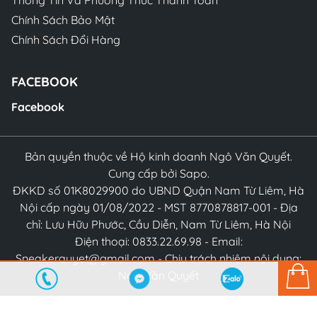
Thông Tin Và Phương Thức Thanh Toán
Chính Sách Bảo Mật
Chính Sách Đổi Hàng
FACEBOOK
Facebook
Bản quyền thuộc về Hộ kinh doanh Ngô Văn Quyết.
Cung cấp bởi Sapo.
ĐKKD số 01K8029900 do UBND Quận Nam Từ Liêm, Hà
Nội cấp ngày 01/08/2022 - MST 8770878817-001 - Địa
chỉ: Lưu Hữu Phước, Cầu Diễn, Nam Từ Liêm, Hà Nội
Điện thoại: 0833.22.69.98 - Email:
Sneakerquyet@gmail.com - Chịu trách nhiệm nội dung:
Ngô Văn Quyết