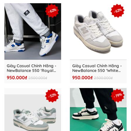
- 62%
- 62%
Giày Casual Chính Hãng -
Giày Casual Chính Hãng -
NewBalance 550 'Royal
NewBalance 550 'White
Blue' - BB550VTA
With Raincloud' -
950.000₫
950.000₫
2.500.000₫
2.500.000₫
BB550NEA
- 79%
- 52%