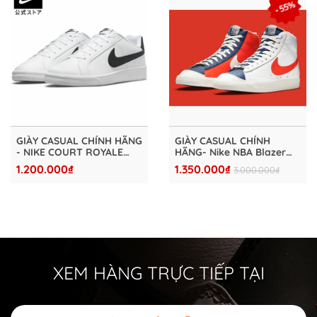
- 55%
GIÀY CASUAL CHÍNH HÃNG
GIÀY CASUAL CHÍNH
- NIKE COURT ROYALE
HÃNG- Nike NBA Blazer
SPORTOWEAR "WHITE
MID77 EMB 75th
1.200.000₫
1.350.000₫
3.000.000₫
BLACK" - 749747-107
Anniversary Knicks
Inspired - DD8025-100
XEM HÀNG TRỰC TIẾP TẠI