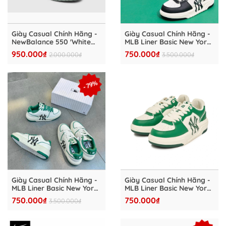
Giày Casual Chính Hãng -
Giày Casual Chính Hãng -
NewBalance 550 'White
MLB Liner Basic New York
Vintage Mica Green' -
Yankees 'Black' -
950.000₫
750.000₫
2.000.000₫
3.500.000₫
BB550NED
3ASXCLB3N_50BKS
- 79%
Giày Casual Chính Hãng -
Giày Casual Chính Hãng -
MLB Liner Basic New York
MLB Liner Basic New York
Yankees 'White/Green' -
Yankees 'Green' -
750.000₫
750.000₫
3.500.000₫
3ASXCA12N-50GNS
3ASXCLB3N-50GNS