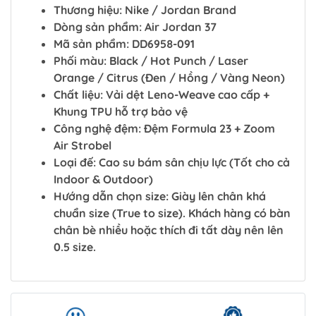
Thương hiệu: Nike / Jordan Brand
Dòng sản phẩm: Air Jordan 37
Mã sản phẩm: DD6958-091
Phối màu: Black / Hot Punch / Laser
Orange / Citrus (Đen / Hồng / Vàng Neon)
Chất liệu: Vải dệt Leno-Weave cao cấp +
Khung TPU hỗ trợ bảo vệ
Công nghệ đệm: Đệm Formula 23 + Zoom
Air Strobel
Loại đế: Cao su bám sân chịu lực (Tốt cho cả
Indoor & Outdoor)
Hướng dẫn chọn size: Giày lên chân khá
chuẩn size (True to size). Khách hàng có bàn
chân bè nhiều hoặc thích đi tất dày nên lên
0.5 size.