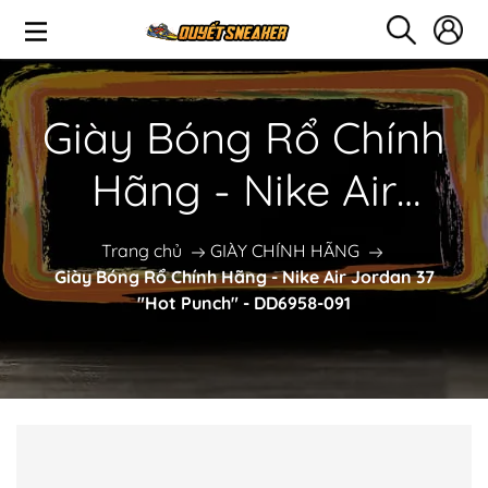
Giày Bóng Rổ Chính
Hãng - Nike Air
Jordan 37 "Hot
Trang chủ
GIÀY CHÍNH HÃNG
Giày Bóng Rổ Chính Hãng - Nike Air Jordan 37
Punch" - DD6958-091
"Hot Punch" - DD6958-091