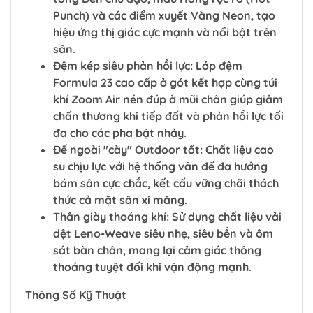
Punch) và các điểm xuyết Vàng Neon, tạo
hiệu ứng thị giác cực mạnh và nổi bật trên
sân.
Đệm kép siêu phản hồi lực: Lớp đệm
Formula 23 cao cấp ở gót kết hợp cùng túi
khí Zoom Air nén đúp ở mũi chân giúp giảm
chấn thương khi tiếp đất và phản hồi lực tối
đa cho các pha bật nhảy.
Đế ngoài "cày" Outdoor tốt: Chất liệu cao
su chịu lực với hệ thống vân đế đa hướng
bám sân cực chắc, kết cấu vững chãi thách
thức cả mặt sân xi măng.
Thân giày thoáng khí: Sử dụng chất liệu vải
dệt Leno-Weave siêu nhẹ, siêu bền và ôm
sát bàn chân, mang lại cảm giác thông
thoáng tuyệt đối khi vận động mạnh.
Thông Số Kỹ Thuật