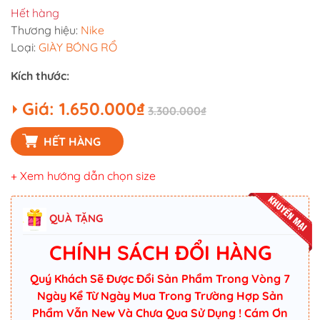
Hết hàng
Thương hiệu:
Nike
Loại:
GIÀY BÓNG RỔ
Kích thước:
Giá:
1.650.000₫
3.300.000₫
HẾT HÀNG
+ Xem hướng dẫn chọn size
QUÀ TẶNG
CHÍNH SÁCH ĐỔI HÀNG
Quý Khách Sẽ Được Đổi Sản Phẩm Trong Vòng 7
Ngày Kể Từ Ngày Mua Trong Trường Hợp Sản
Phẩm Vẫn New Và Chưa Qua Sử Dụng ! Cám Ơn