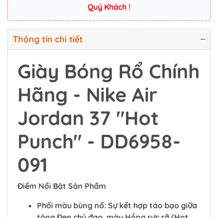
Quý Khách !
Thông tin chi tiết
Giày Bóng Rổ Chính
Hãng - Nike Air
Jordan 37 "Hot
Punch" - DD6958-
091
Điểm Nổi Bật Sản Phẩm
Phối màu bùng nổ: Sự kết hợp táo bạo giữa
tông Đen chủ đạo, màu Hồng rực rỡ (Hot